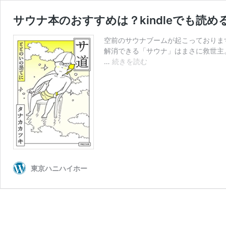
サウナ本のおすすめは？kindleでも読め
空前のサウナブームが起こっておりま
解消できる「サウナ」はまさに救世主。
サ
…
続きを読む
ウ
ナ
本
の
お
す
す
め
は？
kindle
東京ハニハイホー
で
も
読
め
る