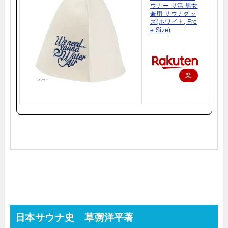
ウナー サ活 男女
兼用 サウナグッ
ズ(ホワイト, Fre
e Size)
楽
天
で
購
入
日本サウナ史 草彅洋平著