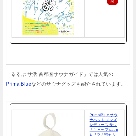
楽
天
で
購
入
「るるぶ サ活 首都圏サウナガイド」では人気の
PrimalBlue
などのサウナグッズも紹介されています。
PrimalBlue サウ
ナハット メンズ
レディース サウ
ナキャップ saun
a サウナ帽子 サ