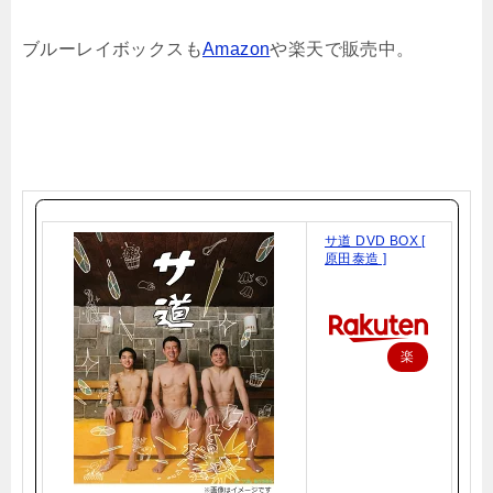
ブルーレイボックスも
Amazon
や楽天で販売中。
サ道 DVD BOX [
原田泰造 ]
楽
天
で
購
入