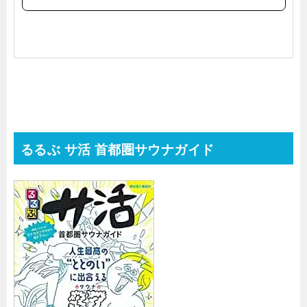
購
入
るるぶ サ活 首都圏サウナガイド