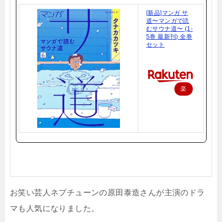
[新品]マンガ サ
道〜マンガで読
むサウナ道〜 (1-
5巻 最新刊) 全巻
セット
楽
天
で
購
入
お笑い芸人ネプチューンの原田泰造さんが主演のドラ
マも人気になりました。