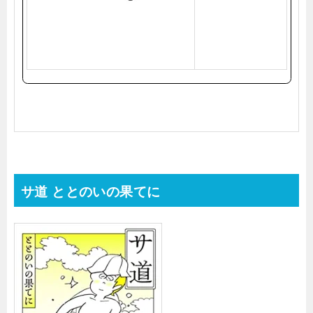
天
で
購
入
サ道 ととのいの果てに