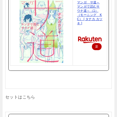
マンガ サ道～
マンガで読むサ
ウナ道～（1）
（モーニング K
C） [ タナカ カツ
キ ]
楽
天
で
購
入
セットはこちら