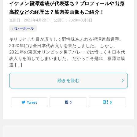
イケメン福澤達哉が代表落ち？プロフィールや出身
高校などの経歴は？筋肉美画像もご紹介！
更新日：
2022年4月22日
公開日：
2020年3月8日
バレーボール
キリッとした目が凛々しく野性味あふれる福澤達哉選手。
2020年には全日本代表入りを果たしました。 しかし、
2021年の東京オリンピック男子バレーでは惜しくも日本代
表入りを逃してしまいました。 だからこそ是非、福澤達哉
選 […]
続きを読む
Tweet
0
0