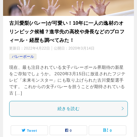
古川愛梨(バレー)が可愛い！10年に一人の逸材のオ
リンピック候補？進学先の高校や身長などのプロフ
ィール・経歴も調べてみた！
更新日：
2022年4月22日
公開日：
2020年3月14日
バレーボール
現在、最も注目されている女子バレーボール界期待の新星
をご存知でしょうか。 2020年3月15日に放送されたフジテ
レビ「未来モンスター」にも取り上げられた古川愛梨選手
です。 これからの女子バレーを担うことが期待されている
古 […]
続きを読む
Tweet
0
0