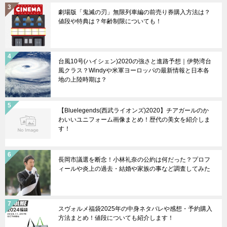
劇場版「鬼滅の刃」無限列車編の前売り券購入方法は？
値段や特典は？年齢制限についても！
台風10号(ハイシェン)2020の強さと進路予想｜伊勢湾台
風クラス？Windyや米軍ヨーロッパの最新情報と日本各
地の上陸時期は？
【Bluelegends(西武ライオンズ)2020】チアガールのか
わいいユニフォーム画像まとめ！歴代の美女を紹介しま
す！
長岡市議選を断念！小林礼奈の公約は何だった？プロフ
ィールや炎上の過去・結婚や家族の事など調査してみた
スヴォルメ福袋2025年の中身ネタバレや感想・予約購入
方法まとめ！値段についても紹介します！