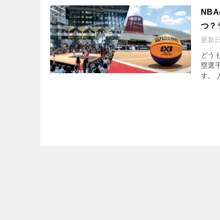
NB
つ？
更新
どうも
塁選
す。 