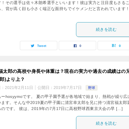
す！その選手は佐々木朗希選手といいます！彼は実力と注目度もさる
ら、背が高く顔も小さく端正な面持ちでイケメンだと言われています
続きを読む
Tweet
0
0
福太郎の高校や身長や体重は？現在の実力や過去の成績はの
太郎)より上？
日：
2021年2月11日
公開日：
2019年7月17日
野球
もーhosyymoです。 夏の甲子園予選が各地域で始まり、熱戦が繰り広
います。そんな中2019夏の甲子園に清宮幸太郎を兄に持つ清宮福太郎
のです。 彼は、2019年の7月17日に高校野球西東京大会の早 […]
続きを読む