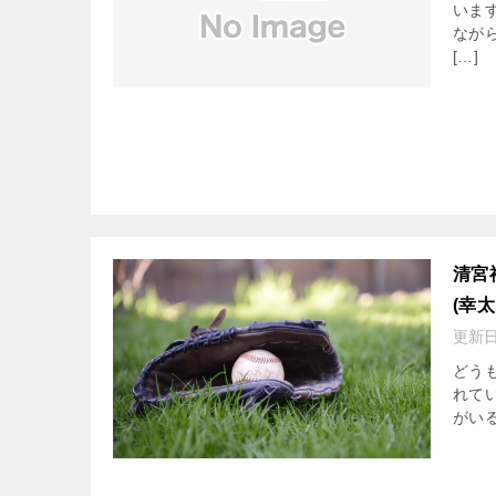
いま
なが
[…]
清宮
(幸
更新
どう
れて
がいる