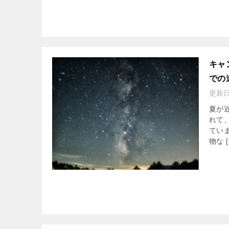
キャ
での
更新
夏が
れて
てい
物な [