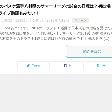
Aのバスケ選手八村塁のサマーリーグの試合の日程は？初出場
ライブ動画もみたい！
日：
2021年2月11日
公開日：
2019年7月2日
スポーツ
ーhosyymoです。 NBAのドラフト１巡目で日本人初の指名を受けた
手のNBA本戦出場をかけた熱い戦い【サマーリーグ2019】が開催され
八村塁選手のドラフト1巡目に選ばれた時の動画です！ 他のドラ […]
続きを読む
Tweet
0
0