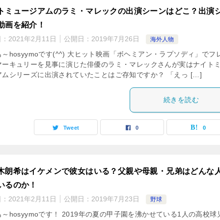
トミュージアムのラミ・マレックの出演シーンはどこ？出演
動画を紹介！
日：
2021年2月11日
公開日：
2019年7月26日
海外人物
～hosyymoです(^^) 大ヒット映画「ボヘミアン・ラプソディ」でフ
マーキュリーを見事に演じた俳優のラミ・マレックさんが実はナイト
ムシリーズに出演されていたことはご存知ですか？ 「えっ […]
続きを読む
Tweet
0
0
木朗希はイケメンで彼女はいる？父親や母親・兄弟はどんな
いるのか！
日：
2021年2月11日
公開日：
2019年7月23日
野球
～hosyymoです！ 2019年の夏の甲子園を沸かせている1人の高校球