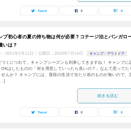
Tweet
0
0
ンプ初心者の夏の持ち物は何が必要？コテージ泊とバンガロ
違いは？
日：
2021年2月11日
公開日：
2019年7月14日
キャンプ・アウトドア
近づくにつれて、キャンプシーズンも到来してきますね！ キャンプに
、OKはしたものの「何を用意していったら良いの？」なんて思ってた
ませんか？ キャンプには、普段の生活で当たり前のものが無いので、
…]
続きを読む
Tweet
0
0