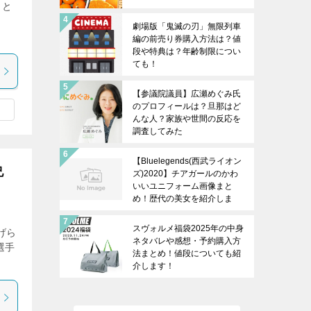
こと
！
劇場版「鬼滅の刃」無限列車
編の前売り券購入方法は？値
段や特典は？年齢制限につい
ても！
【参議院議員】広瀬めぐみ氏
のプロフィールは？旦那はど
んな人？家族や世間の反応を
調査してみた
【Bluelegends(西武ライオン
兄
ズ)2020】チアガールのかわ
いいユニフォーム画像まと
め！歴代の美女を紹介しま
す！
スヴォルメ福袋2025年の中身
げら
ネタバレや感想・予約購入方
選手
法まとめ！値段についても紹
介します！