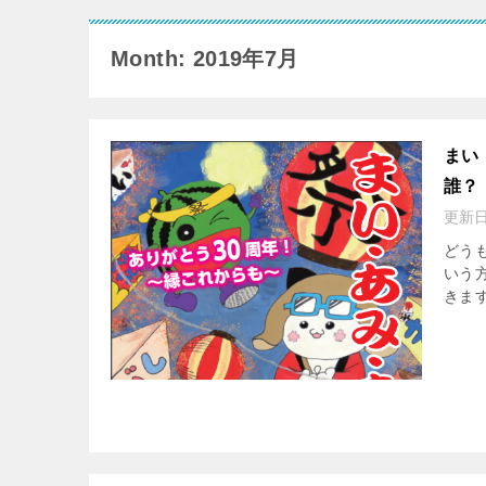
Month: 2019年7月
まい
誰？
更新
どう
いう
きます