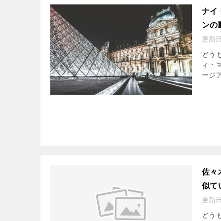
ナイ
ンの
更新
どうも
ィ・
ージア
佐々
似て
更新
どうも