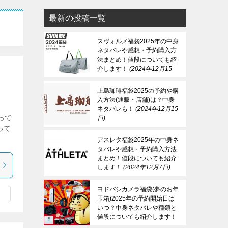
最新の投稿一覧
スヴォルメ福袋2025年の中身
ネタバレや感想・予約購入方
法まとめ！値段についても紹
介します！
2024年12月15
日
上島珈琲福袋2025の予約や購
入方法(通販・店舗)は？中身
ネタバレも！
2024年12月15
って
日
って
アスレタ福袋2025年の中身ネ
タバレや感想・予約購入方法
まとめ！値段についても紹介
します！
2024年12月7日
ヨドバシカメラ福袋(夢のお年
玉箱)2025年の予約開始日は
いつ？中身ネタバレや種類と
値段についても紹介します！
2024年12月7日