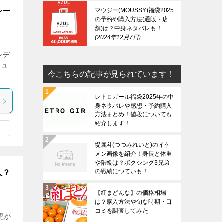
シー
マウジー(MOUSSY)福袋2025
の予約や購入方法(通販・店
舗)は？中身ネタバレも！
2024年12月7日
レデ
ミュ
今こちらの記事が見られています！
レトロガール福袋2025年の中
身ネタバレや感想・予約購入
方法まとめ！値段についても
紹介します！
堤麗斗(つつみれいと)のイケ
メン画像を紹介！身長と体重
や階級は？ボクシング3兄弟
の戦績につていも！
人？
【紅まどんな】の価格相場
は？購入方法や旬な時期・口
コミを調査してみた
児が