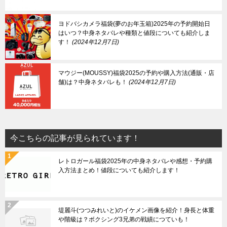
ヨドバシカメラ福袋(夢のお年玉箱)2025年の予約開始日
はいつ？中身ネタバレや種類と値段についても紹介しま
す！
2024年12月7日
マウジー(MOUSSY)福袋2025の予約や購入方法(通販・店
舗)は？中身ネタバレも！
2024年12月7日
今こちらの記事が見られています！
レトロガール福袋2025年の中身ネタバレや感想・予約購
入方法まとめ！値段についても紹介します！
堤麗斗(つつみれいと)のイケメン画像を紹介！身長と体重
や階級は？ボクシング3兄弟の戦績につていも！