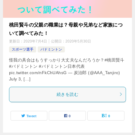
桃田賢斗の父親の職業は？母親や兄弟など家族につ
いて調べてみた！
更新日：
2020年7月4日
公開日：
2020年5月30日
スポーツ選手
バドミントン
怪我の具合はもうすっかり大丈夫なんだろうか？#桃田賢斗
#バドミントン #バドミントン日本代表
pic.twitter.com/nFkChUAhsG — 炭治郎 (@AAA_Tanjiro)
July 3, […]
続きを読む
Tweet
0
0