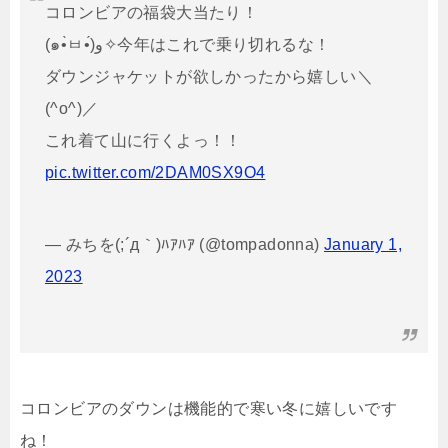
コロンビアの福袋大当たり！
(๑•̀ㅂ•́)و✧今年はこれで乗り切れるな！
ダウンジャケットが欲しかったから嬉しい＼
(^o^)／
これ着て山に行くよっ！！
pic.twitter.com/2DAM0SX9O4
— みちを(;´д｀)ﾊｱﾊｱ (@tompadonna)
January 1,
2023
コロンビアのダウンは機能的で寒い冬に嬉しいです
ね！