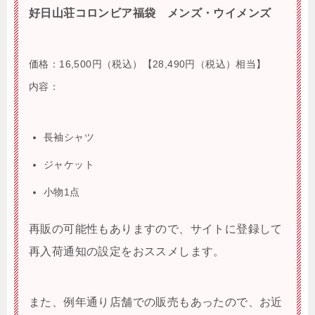
好日山荘コロンビア福袋 メンズ・ウイメンズ
価格：16,500円（税込）【
28,490円（税込）相当】
内容：
長袖シャツ
ジャケット
小物1点
再販の可能性もありますので、サイトに登録して
再入荷通知の設定をおススメします。
また、例年通り店舗での販売もあっ
たので、お近