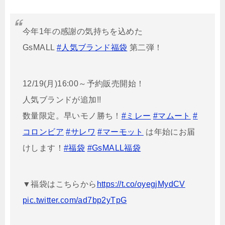
今年1年の感謝の気持ちを込めた
GsMALL
#人気ブランド福袋
第二弾！
12/19(月)16:00～予約販売開始！
人気ブランドが追加!!
数量限定。早いモノ勝ち！
#ミレー
#マムート
#
コロンビア
#サレワ
#マーモット
は年始にお届
けします！
#福袋
#GsMALL福袋
▼福袋はこちらから
https://t.co/oyegjMydCV
pic.twitter.com/ad7bp2yTpG