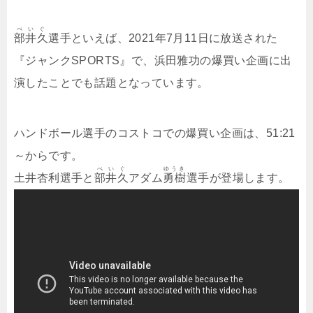
べいぐ
部井久
選手といえば、2021年7月11日に放送された
『ジャンクSPORTS』で、浜田雅功の爆買い企画に出
演したことでも話題となっています。
ハンドボール選手のコストコでの爆買い企画は、51:21
～からです。
べいぐ
ゆうき
土井杏利選手と
部井久
アダム
勇樹
選手が登場します。