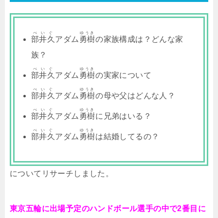
べいぐ
ゆうき
部井久
アダム
勇樹
の家族構成は？どんな家
族？
べいぐ
ゆうき
部井久
アダム
勇樹
の実家について
べいぐ
ゆうき
部井久
アダム
勇樹
の母や父はどんな人？
べいぐ
ゆうき
部井久
アダム
勇樹
に兄弟はいる？
べいぐ
ゆうき
部井久
アダム
勇樹
は結婚してるの？
についてリサーチしました。
東京五輪に出場予定のハンドボール選手の中で2番目に