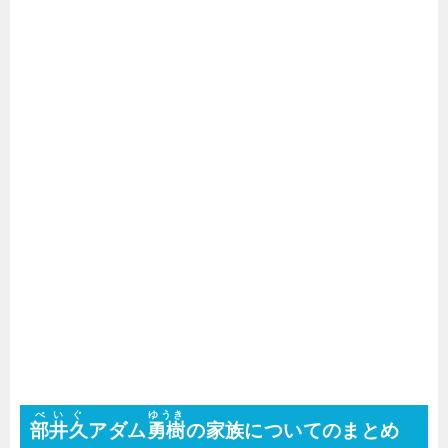
べいぐ
ゆうき
部井久
アダム
勇樹
の家族についてのまとめ