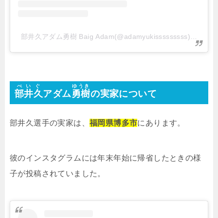
部井久アダム勇樹 Baig Adam(@adamyukisssssssss)がシ
べいぐ
ゆうき
部井久
アダム
勇樹
の実家について
部井久選手の実家は、
福岡県博多市
にあります。
彼のインスタグラムには年末年始に帰省したときの様
子が投稿されていました。