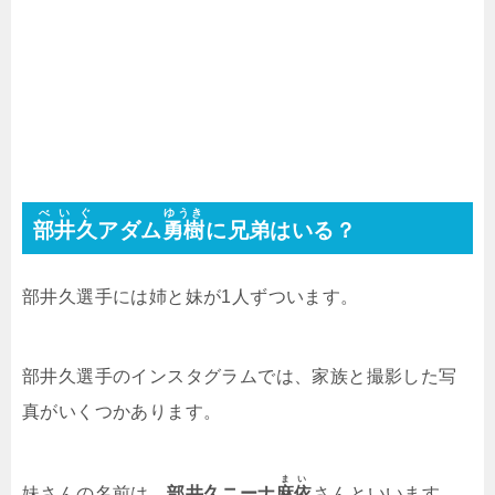
べいぐ
ゆうき
部井久
アダム
勇樹
に兄弟はいる？
部井久選手には姉と妹が1人ずついます。
部井久選手のインスタグラムでは、家族と撮影した写
真がいくつかあります。
まい
妹さんの名前は、
部井久ニーナ
麻依
さんといいます。