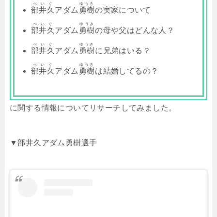
べいぐ
ゆうき
部井久
アダム
勇樹
の実家について
べいぐ
ゆうき
部井久
アダム
勇樹
の母や父はどんな人？
べいぐ
ゆうき
部井久
アダム
勇樹
に兄弟はいる？
べいぐ
ゆうき
部井久
アダム
勇樹
は結婚してるの？
に関する情報についてリサーチしてみました。
▼部井久アダム勇樹選手