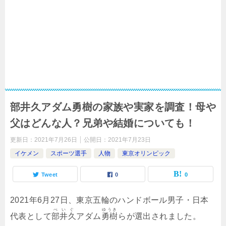
部井久アダム勇樹の家族や実家を調査！母や
父はどんな人？兄弟や結婚についても！
更新日：
2021年7月26日
公開日：
2021年7月23日
イケメン
スポーツ選手
人物
東京オリンピック
Tweet
0
0
2021年6月27日、東京五輪のハンドボール男子・日本
べいぐ
ゆうき
代表として
部井久
アダム
勇樹
らが選出されました。