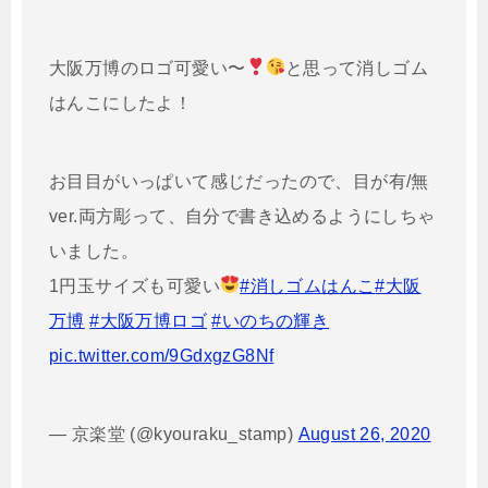
大阪万博のロゴ可愛い〜
と思って消しゴム
はんこにしたよ！
お目目がいっぱいて感じだったので、目が有/無
ver.両方彫って、自分で書き込めるようにしちゃ
いました。
1円玉サイズも可愛い
#消しゴムはんこ
#大阪
万博
#大阪万博ロゴ
#いのちの輝き
pic.twitter.com/9GdxgzG8Nf
— 京楽堂 (@kyouraku_stamp)
August 26, 2020