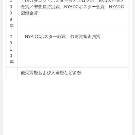
2
全国カタログ・ポスター展カタログ部門経済大臣賞／
0
金賞／審査員特別賞、NYADCポスター金賞、NYADC
0
図録金賞
9
年
2
NYADCポスター銅賞、竹尾賞審査員賞
0
1
0
年
他受賞歴および入選歴など多数