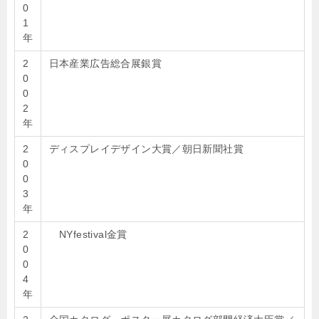
0
1
年
2
日本産業広告総合展銀賞
0
0
2
年
2
ディスプレイデザイン大賞／朝日新聞社賞
0
0
3
年
2
NYfestival金賞
0
0
4
年