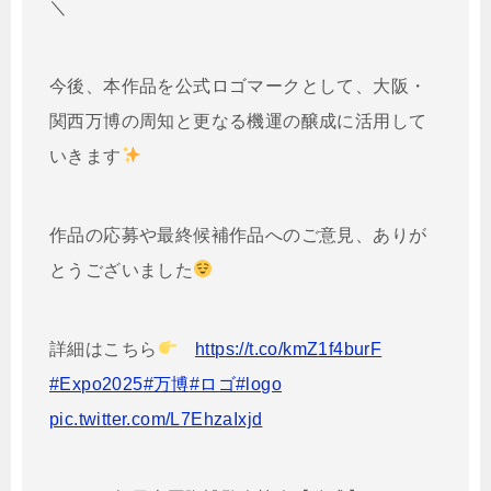
＼
今後、本作品を公式ロゴマークとして、大阪・
関西万博の周知と更なる機運の醸成に活用して
いきます
作品の応募や最終候補作品へのご意見、ありが
とうございました
詳細はこちら
https://t.co/kmZ1f4burF
#Expo2025
#万博
#ロゴ
#logo
pic.twitter.com/L7EhzaIxjd