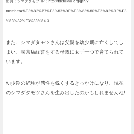
出典：シマダタモツHP：http://tdctokyo.org/jpn/?
member=%E3%82%B7%E3%83%9E%E3%83%80%E3%82%BF%E3
%83%A2%E3%83%84-3
また、シマダタモツさんは父親を幼少期に亡くしてし
まい、喫茶店経営をする母親に女手一つで育てられて
います。
幼少期の経験が感性を鋭くするきっかけになり、現在
のシマダタモツさんを生み出したのかもしれませんね!