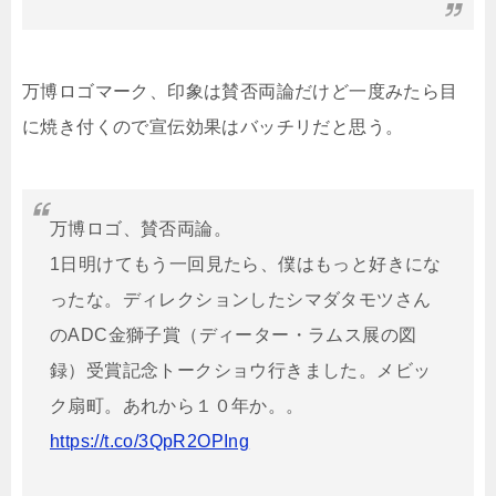
万博ロゴマーク、印象は賛否両論だけど一度みたら目
に焼き付くので宣伝効果はバッチリだと思う。
万博ロゴ、賛否両論。
1日明けてもう一回見たら、僕はもっと好きにな
ったな。ディレクションしたシマダタモツさん
のADC金獅子賞（ディーター・ラムス展の図
録）受賞記念トークショウ行きました。メビッ
ク扇町。あれから１０年か。。
https://t.co/3QpR2OPIng