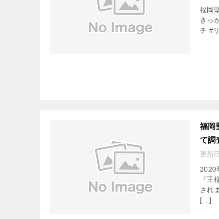
福岡
きっ
チ #リ
福岡
て調
更新
20
『王
され
[…]