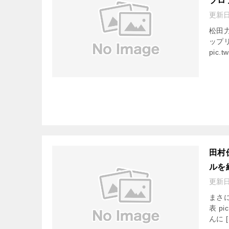
プロ
更新
松田
ップリ
pic.t
田村
ルを
更新
まさ
表 pic
んに [