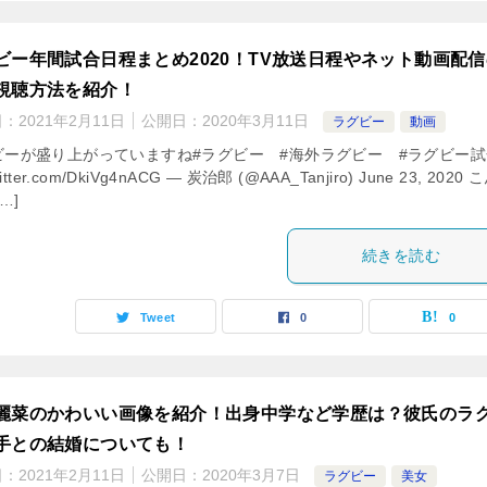
ビー年間試合日程まとめ2020！TV放送日程やネット動画配信
視聴方法を紹介！
日：
2021年2月11日
公開日：
2020年3月11日
ラグビー
動画
ビーが盛り上がっていますね#ラグビー #海外ラグビー #ラグビー試
twitter.com/DkiVg4nACG — 炭治郎 (@AAA_Tanjiro) June 23, 2020
…]
続きを読む
Tweet
0
0
麗菜のかわいい画像を紹介！出身中学など学歴は？彼氏のラ
手との結婚についても！
日：
2021年2月11日
公開日：
2020年3月7日
ラグビー
美女