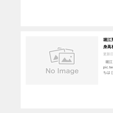
堀江
身高
更新
堀江
pic.t
ちは [