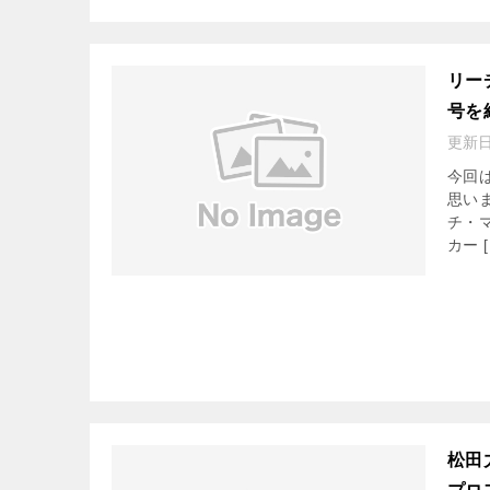
リー
号を
更新
今回
思い
チ・
カー [
松田