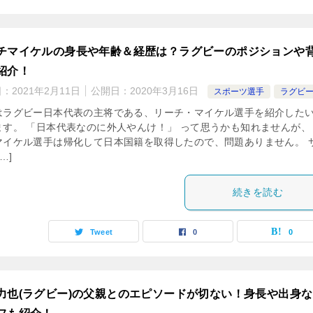
チマイケルの身長や年齢＆経歴は？ラグビーのポジションや
紹介！
日：
2021年2月11日
公開日：
2020年3月16日
スポーツ選手
ラグビ
はラグビー日本代表の主将である、リーチ・マイケル選手を紹介した
ます。 「日本代表なのに外人やんけ！」 って思うかも知れませんが、
マイケル選手は帰化して日本国籍を取得したので、問題ありません。 
…]
続きを読む
Tweet
0
0
力也(ラグビー)の父親とのエピソードが切ない！身長や出身