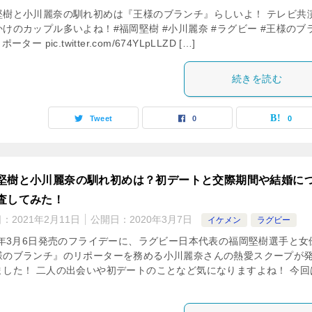
堅樹と小川麗奈の馴れ初めは『王様のブランチ』らしいよ！ テレビ共
かけのカップル多いよね！#福岡堅樹 #小川麗奈 #ラグビー #王様のブ
ポーター pic.twitter.com/674YLpLLZD […]
続きを読む
Tweet
0
0
堅樹と小川麗奈の馴れ初めは？初デートと交際期間や結婚に
査してみた！
日：
2021年2月11日
公開日：
2020年3月7日
イケメン
ラグビー
20年3月6日発売のフライデーに、ラグビー日本代表の福岡堅樹選手と女
様のブランチ』のリポーターを務める小川麗奈さんの熱愛スクープが
ました！ 二人の出会いや初デートのことなど気になりますよね！ 今回