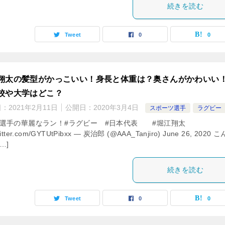
続きを読む
Tweet
0
0
翔太の髪型がかっこいい！身長と体重は？奥さんがかわいい
校や大学はどこ？
日：
2021年2月11日
公開日：
2020年3月4日
スポーツ選手
ラグビー
選手の華麗なラン！#ラグビー #日本代表 #堀江翔太
witter.com/GYTUtPibxx — 炭治郎 (@AAA_Tanjiro) June 26, 2020 
…]
続きを読む
Tweet
0
0