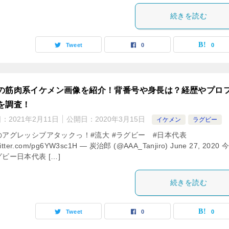
続きを読む
Tweet
0
0
の筋肉系イケメン画像を紹介！背番号や身長は？経歴やプロ
を調査！
日：
2021年2月11日
公開日：
2020年3月15日
イケメン
ラグビー
のアグレッシブアタックっ！#流大 #ラグビー #日本代表
twitter.com/pg6YW3sc1H — 炭治郎 (@AAA_Tanjiro) June 27, 2020 
ビー日本代表 […]
続きを読む
Tweet
0
0