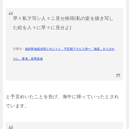
早々私ヲ写シ人々ニ見セ候得(私の姿を描き写し
た絵を人々に早々に見せよ)
引用元：
福井県地域共同リポジトリ 予言獣アマビコ考ー「海彦」をてがか
りに 著者：長野栄俊
と予言めいたことを告げ、海中に帰っていったとされ
ています。