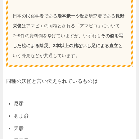
日本の民俗学者である
湯本豪一
や歴史研究者である
長野
栄俊
はアマビエの同種とされる「アマビコ」について
7~9件の資料例を挙げていますが、いずれも
その姿を写
した絵による除災
、
3本以上の鰭ないし足による直立
と
いう外見などが共通しています。
同種の妖怪と言い伝えられているものは
尼彦
あま彦
天彦