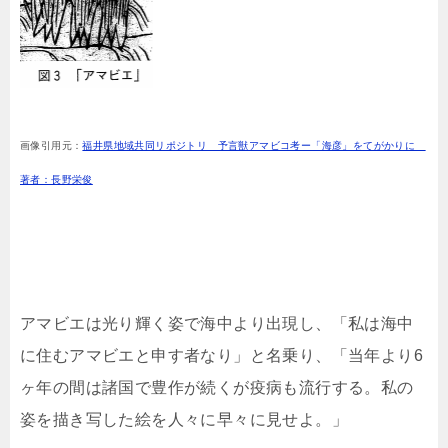
画像引用元：
福井県地域共同リポジトリ 予言獣アマビコ考ー「海彦」をてがかりに
著者：長野栄俊
アマビエは光り輝く姿で海中より出現し、「私は海中
に住むアマビエと申す者なり」と名乗り、「当年より6
ヶ年の間は諸国で豊作が続くが疫病も流行する。私の
姿を描き写した絵を人々に早々に見せよ。」