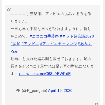
ニコニコ手芸祭用にアマビエのあみぐるみを作
りました。
一日も早く平穏な日々が訪れますように。祈り
をこめて。
#ニコニコ手芸祭
#ネット超会議2020
#参加
#アマビエ
#アマビエチャレンジ
#あみぐ
るみ
動画にも入れた編み図も載せておきます。足の
長さを3.5cmに印刷すれば足と耳の型紙になりま
す。
pic.twitter.com/G68d9EWRdE
— PP (@P_penguin)
April 19, 2020