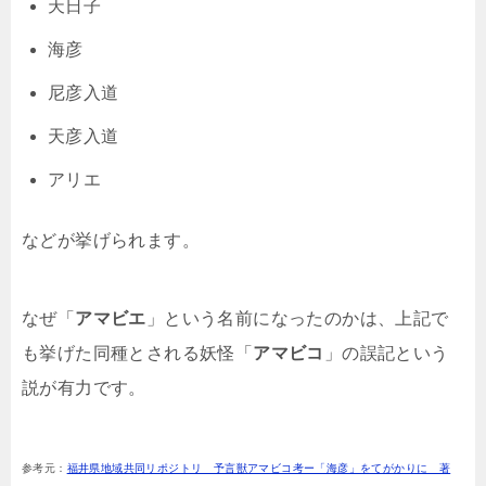
天日子
海彦
尼彦入道
天彦入道
アリエ
などが挙げられます。
なぜ「
アマビエ
」という名前になったのかは、上記で
も挙げた同種とされる妖怪「
アマビコ
」の誤記という
説が有力です。
参考元：
福井県地域共同リポジトリ 予言獣アマビコ考ー「海彦」をてがかりに 著