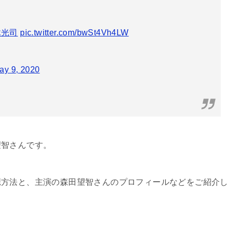
木光司
pic.twitter.com/bwSt4Vh4LW
ay 9, 2020
望智さんです。
聴方法と、主演の森田望智さんのプロフィールなどをご紹介し