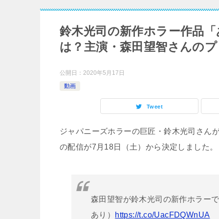
鈴木光司の新作ホラー作品「
は？主演・森田望智さんのプ
公開日：
2020年5月17日
動画
Tweet
ジャパニーズホラーの巨匠・鈴木光司さん
の配信が7月18日（土）から決定しました。
森田望智が鈴木光司の新作ホラー
あり）
https://t.co/UacFDQWnUA