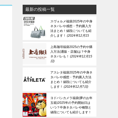
最新の投稿一覧
スヴォルメ福袋2025年の中身
ネタバレや感想・予約購入方
法まとめ！値段についても紹
介します！
2024年12月15
日
上島珈琲福袋2025の予約や購
入方法(通販・店舗)は？中身
ネタバレも！
2024年12月15
日
アスレタ福袋2025年の中身ネ
タバレや感想・予約購入方法
まとめ！値段についても紹介
します！
2024年12月7日
ヨドバシカメラ福袋(夢のお年
玉箱)2025年の予約開始日は
いつ？中身ネタバレや種類と
値段についても紹介します！
2024年12月7日