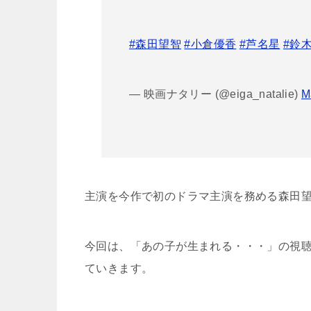
#森田望智
#小倉優香
#芦名星
#鈴
— 映画ナタリー (@eiga_natalie)
M
主演を今作で初のドラマ主演を務める森田
今回は、「あの子が生まれる・・・」の視
ていきます。