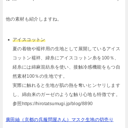
他の素材も紹介しますね。
アイスコットン
夏の着物や襦袢用の生地として展開しているアイス
コットン襦袢、緯糸にアイスコットン糸を100％、
経糸には綿麻混紡糸を使い、接触冷感機能をもつ自
然素材100％の生地です。
実際に触れると生地が肌の熱を奪いヒンヤリします
し、綿由来のガーゼのような触り心地も特徴です。
参照https://hirotatsumugi.jp/blog/8890
廣田紬（京都の呉服問屋さん）マスク生地の切売り