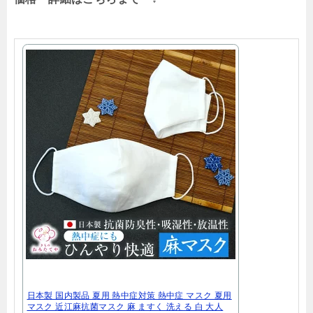
日本製 国内製品 夏用 熱中症対策 熱中症 マスク 夏用
マスク 近江麻抗菌マスク 麻 ますく 洗える 白 大人