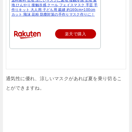
送料無料 生地 涼しいマスクに裏地 接触冷感 生地 裏
地 ひんやり 接触冷感 クール フェイスマスク 手芸 手
作りキット 大人用 子ども用 裁縫 約160cm×100cm
カット 飛沫 花粉 防塵対策の手作りマスク作りに！
楽天で購入
通気性に優れ、涼しいマスクがあれば夏を乗り切るこ
とができますね。