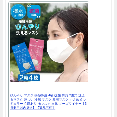
ひんやり マスク 接触冷感 4枚 抗菌 防汚 2層式 洗え
るマスク 涼しい 冷感 マスク 夏用マスク 小さめ & レ
ギュラー 在庫あり 布マスク 立体 ノーズワイヤー【3
営業日以内発送】【返品不可】