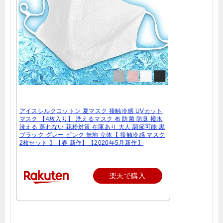
アイスシルクコットン 夏マスク 接触冷感 UVカット
マスク 【4枚入り】 洗えるマスク 布 防菌 防臭 撥水
洗える 蒸れない 花粉対策 在庫あり 大人 調節可能 黒
ブラック グレー ピンク 無地 立体【 接触冷感 マスク
2枚セット 】【春 新作】【2020年5月新作】
楽天で購入