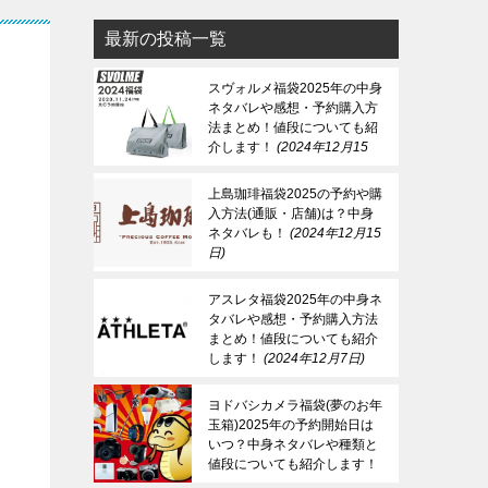
最新の投稿一覧
スヴォルメ福袋2025年の中身
ネタバレや感想・予約購入方
法まとめ！値段についても紹
介します！
2024年12月15
日
上島珈琲福袋2025の予約や購
入方法(通販・店舗)は？中身
ネタバレも！
2024年12月15
日
アスレタ福袋2025年の中身ネ
タバレや感想・予約購入方法
まとめ！値段についても紹介
します！
2024年12月7日
ヨドバシカメラ福袋(夢のお年
玉箱)2025年の予約開始日は
いつ？中身ネタバレや種類と
値段についても紹介します！
2024年12月7日