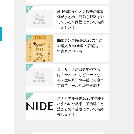
森下暢仁イケメン投手の家族
構成まとめ！兄弟も野球をや
っている？両親についても調
べました！
jins(ジンズ)福袋2025の予約
や購入方法(通販・店舗)は？
中身ネタバレも！
ロザリーナの出身地や本名
は？かわいいけどハーフな
の？生年月日や年齢は何歳？
プロフィールや経歴を調査し
ます！
スナイデル福袋2025年の中身
ネタバレや感想・予約購入方
法まとめ！値段についても紹
介します！