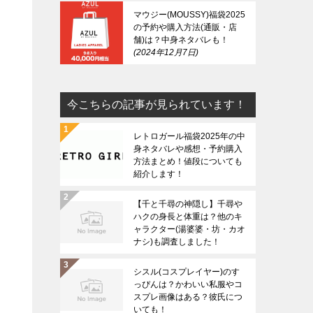
マウジー(MOUSSY)福袋2025
の予約や購入方法(通販・店
舗)は？中身ネタバレも！
2024年12月7日
今こちらの記事が見られています！
レトロガール福袋2025年の中
身ネタバレや感想・予約購入
方法まとめ！値段についても
紹介します！
【千と千尋の神隠し】千尋や
ハクの身長と体重は？他のキ
ャラクター(湯婆婆・坊・カオ
ナシ)も調査しました！
シスル(コスプレイヤー)のす
っぴんは？かわいい私服やコ
スプレ画像はある？彼氏につ
いても！