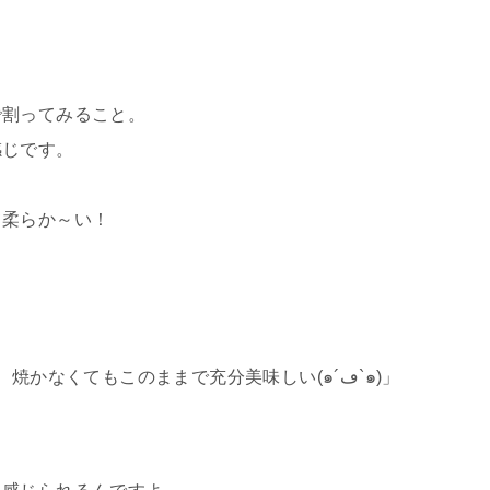
。
で割ってみること。
感じです。
て柔らか～い！
「柔らかい!」「甘い!」「何もつけなくても、焼かなくてもこのままで充分美味しい(๑´ڡ`๑)」