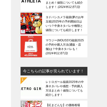
まとめ！値段についても紹介
します！
2024年12月7日
ヨドバシカメラ福袋(夢のお年
玉箱)2025年の予約開始日は
いつ？中身ネタバレや種類と
値段についても紹介します！
2024年12月7日
マウジー(MOUSSY)福袋2025
の予約や購入方法(通販・店
舗)は？中身ネタバレも！
2024年12月7日
今こちらの記事が見られています！
レトロガール福袋2025年の中
身ネタバレや感想・予約購入
方法まとめ！値段についても
紹介します！
【紅まどんな】の価格相場