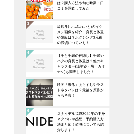
は？購入方法や旬な時期・口
コミを調査してみた
堤麗斗(つつみれいと)のイケ
メン画像を紹介！身長と体重
や階級は？ボクシング3兄弟
の戦績につていも！
【千と千尋の神隠し】千尋や
ハクの身長と体重は？他のキ
ャラクター(湯婆婆・坊・カオ
ナシ)も調査しました！
映画「来る」あらすじやラス
トネタバレは？最後を原作か
らも考察！
スナイデル福袋2025年の中身
ネタバレや感想・予約購入方
法まとめ！値段についても紹
介します！