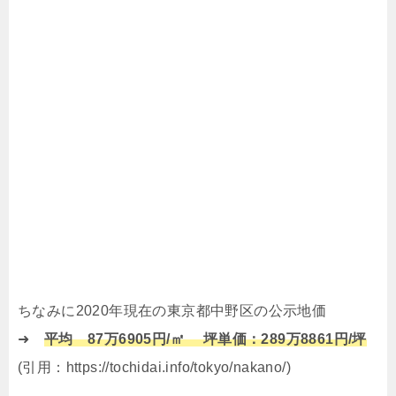
ちなみに2020年現在の東京都中野区の公示地価
➜
平均 87万6905円/㎡ 坪単価：289万8861円/坪
(引用：https://tochidai.info/tokyo/nakano/)