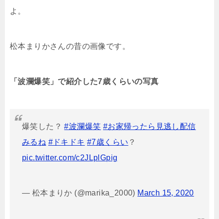
よ。
松本まりかさんの昔の画像です。
「波瀾爆笑」で紹介した7歳くらいの写真
爆笑した？
#波瀾爆笑
#お家帰ったら見逃し配信
みるね
#ドキドキ
#7歳くらい
？
pic.twitter.com/c2JLplGpig
— 松本まりか (@marika_2000)
March 15, 2020