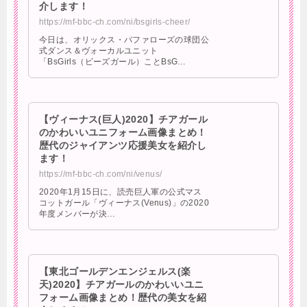
介します！
https://mf-bbc-ch.com/ni/bsgirls-cheer/
今日は、オリックス・バファローズの球団公
式ダンス＆ヴォーカルユニット
「BsGirls（ビーズガール）ことBsG…
【ヴィーナス(巨人)2020】チアガール
のかわいいユニフォーム画像まとめ！
歴代のジャイアンツ応援美女を紹介し
ます！
https://mf-bbc-ch.com/ni/venus/
2020年1月15日に、読売巨人軍の公式マス
コットガール「ヴィーナス(Venus)」の2020
年度メンバーが決…
【東北ゴールデンエンジェルス(楽
天)2020】チアガールのかわいいユニ
フォーム画像まとめ！歴代の美女を紹