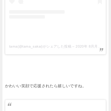
tama(@tama_sakai)がシェアした投稿
–
2020年 8月月2日午前4時49分PDT
かわいい笑顔で応援されたら嬉しいですね。