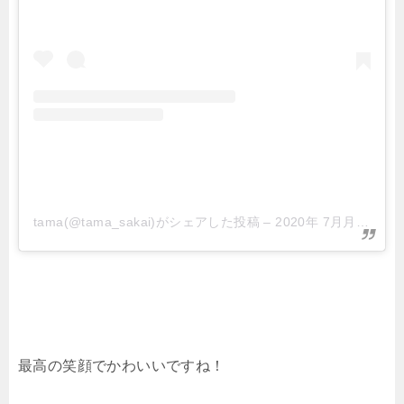
tama(@tama_sakai)がシェアした投稿
–
2020年 7月月13日午前6時37分PDT
最高の笑顔でかわいいですね！