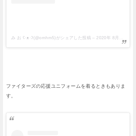
み お ʕ·ᴥ·ʔ(@omhm5)がシェアした投稿
–
2020年 8月月1日午前8時21分PDT
ファイターズの応援ユニフォームを着るときもありま
す。