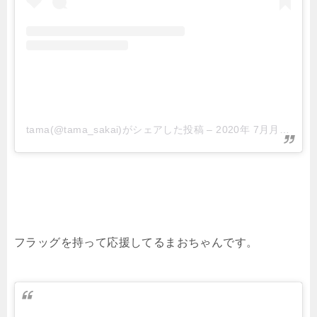
tama(@tama_sakai)がシェアした投稿
–
2020年 7月月7日午前5時13分PDT
フラッグを持って応援してるまおちゃんです。