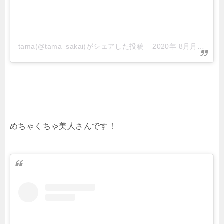
tama(@tama_sakai)がシェアした投稿
–
2020年 8月月3日午前6時23分PDT
めちゃくちゃ美人さんです！