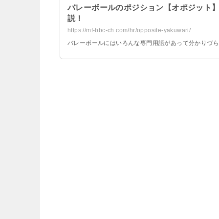
バレーボールのポジション【オポジット
説！
https://mf-bbc-ch.com/hr/opposite-yakuwari/
バレーボールにはいろんな専門用語があって分かりづら