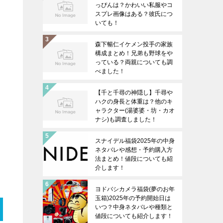
っぴんは？かわいい私服やコ
スプレ画像はある？彼氏につ
いても！
森下暢仁イケメン投手の家族
構成まとめ！兄弟も野球をや
っている？両親についても調
べました！
【千と千尋の神隠し】千尋や
ハクの身長と体重は？他のキ
ャラクター(湯婆婆・坊・カオ
ナシ)も調査しました！
スナイデル福袋2025年の中身
ネタバレや感想・予約購入方
法まとめ！値段についても紹
介します！
ヨドバシカメラ福袋(夢のお年
玉箱)2025年の予約開始日は
いつ？中身ネタバレや種類と
値段についても紹介します！