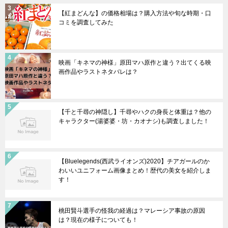
【紅まどんな】の価格相場は？購入方法や旬な時期・口
コミを調査してみた
映画「キネマの神様」原田マハ原作と違う？出てくる映
画作品やラストネタバレは？
【千と千尋の神隠し】千尋やハクの身長と体重は？他の
キャラクター(湯婆婆・坊・カオナシ)も調査しました！
【Bluelegends(西武ライオンズ)2020】チアガールのか
わいいユニフォーム画像まとめ！歴代の美女を紹介しま
す！
桃田賢斗選手の怪我の経過は？マレーシア事故の原因
は？現在の様子についても！