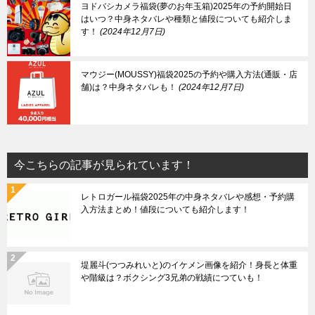
ヨドバシカメラ福袋(夢のお年玉箱)2025年の予約開始日
はいつ？中身ネタバレや種類と値段についても紹介しま
す！
2024年12月7日
マウジー(MOUSSY)福袋2025の予約や購入方法(通販・店
舗)は？中身ネタバレも！
2024年12月7日
今こちらの記事が見られています！
レトロガール福袋2025年の中身ネタバレや感想・予約購
入方法まとめ！値段についても紹介します！
堤麗斗(つつみれいと)のイケメン画像を紹介！身長と体重
や階級は？ボクシング3兄弟の戦績につていも！