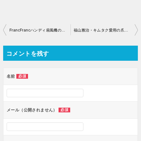
投
FrancFrancハンディ扇風機の掃除方法｜分解清掃は修理できなくなる？
福山雅治・キムタク愛用の爪切りのブランドはどこ？修理はできる？価格や評判・通販購入方法についても！
稿
ナ
コメントを残す
ビ
ゲ
名前
必須
ー
シ
ョ
ン
メール（公開されません）
必須