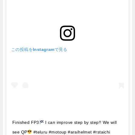
この投稿をInstagramで見る
Finished FP3
I can improve step by step!! We will
see QP
#teluru #motoup #araihelmet #rstaichi