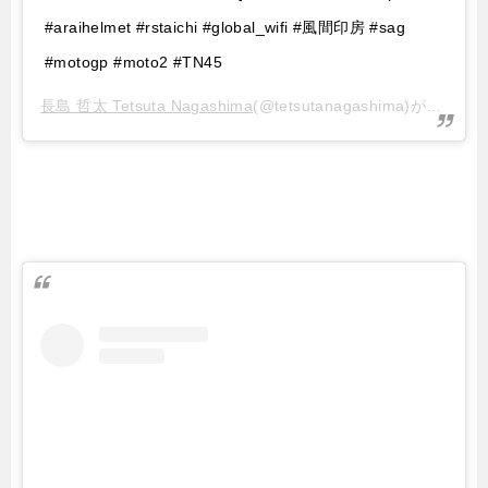
#araihelmet #rstaichi #global_wifi #風間印房 #sag
#motogp #moto2 #TN45
長島 哲太 Tetsuta Nagashima
(@tetsutanagashima)がシェアした投稿 –