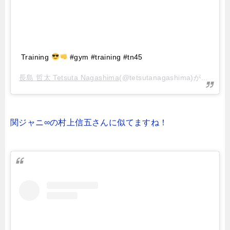
Training
#gym #training #tn45
長島 哲太 Tetsuta Nagashima
(@tetsutanagashima)がシェアした投稿 –
関ジャニ∞の村上信五さんに似てますね！