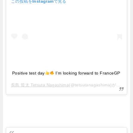
この投稿をInstagramで見る
Positive test day
I’m looking forward to FranceGP
長島 哲太 Tetsuta Nagashima
(@tetsutanagashima)がシェアした投稿 –