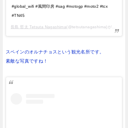
#global_wifi #風間印房 #sag #motogp #moto2 #tcx
#TN45
長島 哲太 Tetsuta Nagashima
(@tetsutanagashima)がシェアした投稿 –
スペインの
オルナチョスという観光名所です。
素敵な写真ですね！