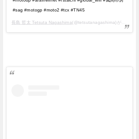
#motoup #araihelmet #rstaichi #global_wifi #風間印房
#sag #motogp #moto2 #tcx #TN45
長島 哲太 Tetsuta Nagashima
(@tetsutanagashima)がシェアした投稿 –