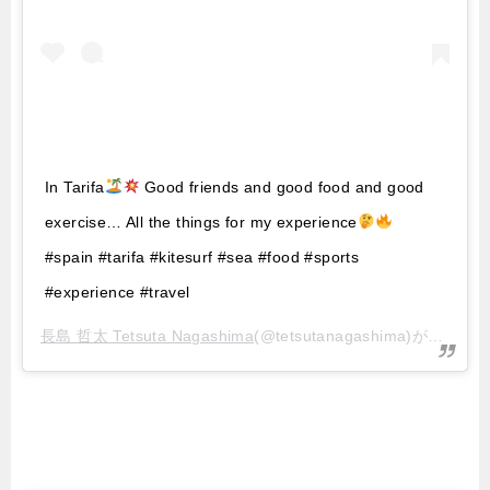
In Tarifa
Good friends and good food and good
exercise… All the things for my experience
#spain #tarifa #kitesurf #sea #food #sports
#experience #travel
長島 哲太 Tetsuta Nagashima
(@tetsutanagashima)がシェアした投稿 –