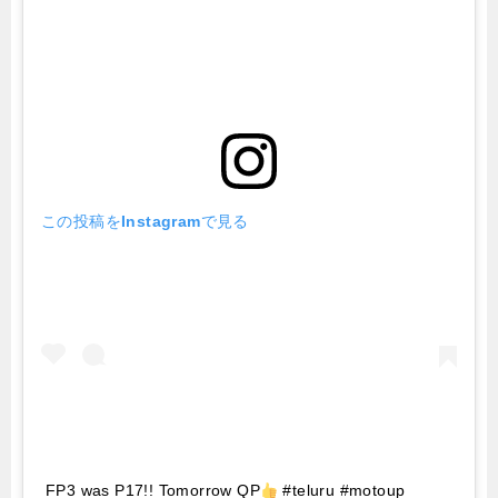
この投稿をInstagramで見る
FP3 was P17!! Tomorrow QP
#teluru #motoup