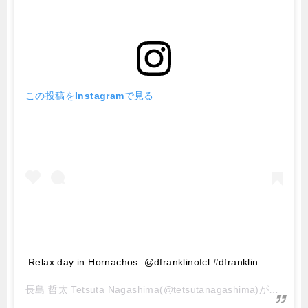
この投稿をInstagramで見る
Relax day in Hornachos. @dfranklinofcl #dfranklin
長島 哲太 Tetsuta Nagashima
(@tetsutanagashima)がシェアした投稿 –