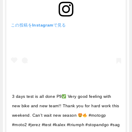
この投稿をInstagramで見る
3 days test is all done P9
Very good feeling with
new bike and new team!! Thank you for hard work this
weekend. Can’t wait new season
#motogp
#moto2 #jerez #test #kalex #triumph #stopandgo #sag