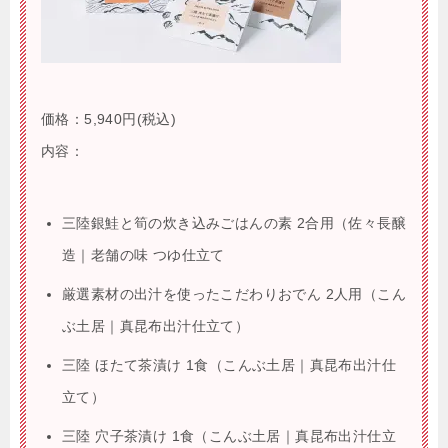
価格：
5,940円
(税込)
内容：
三陸銀鮭と筍の炊き込みごはんの素 2合用（佐々長醸
造｜老舗の味 つゆ仕立て
厳選素材の出汁を使ったこだわりおでん 2人用（こん
ぶ土居｜真昆布出汁仕立て）
三陸 ほたて茶漬け 1食（こんぶ土居｜真昆布出汁仕
立て）
三陸 穴子茶漬け 1食（こんぶ土居｜真昆布出汁仕立