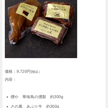
価格：
9,720円(
税込）
内容：
燻や 華味鳥の燻製 約300g
さの萬 あぶり牛 約300g