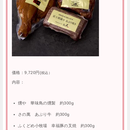
価格：
9,720円(
税込）
内容：
燻や 華味鳥の燻製 約300g
さの萬 あぶり牛 約300g
ふくどめ小牧場 幸福豚の叉焼 約300g