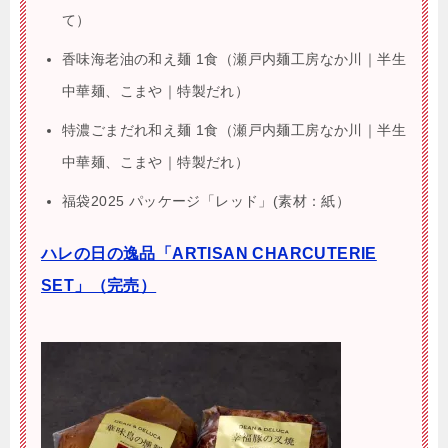
て）
香味海老油の和え麺 1食（瀬戸内麺工房なか川｜半生
中華麺、こまや｜特製だれ）
特濃ごまだれ和え麺 1食（瀬戸内麺工房なか川｜半生
中華麺、こまや｜特製だれ）
福袋2025 パッケージ「レッド」(素材：紙）
ハレの日の逸品「ARTISAN CHARCUTERIE
SET」（完売）