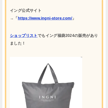
イング公式サイト
→「
https://www.ingni-store.com/
」
ショップリスト
でもイング福袋2024の販売があり
ました！