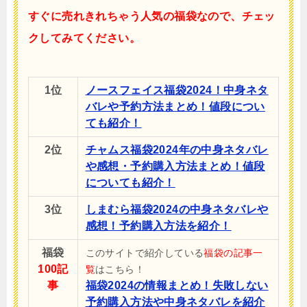
すぐに売れきれちゃう人気の福袋なので、チェッ
クしてみてください。
1位
ノースフェイス福袋2024！中身ネタ
バレや予約方法まとめ！値段につい
ても紹介！
2位
チャムス福袋2024年の中身ネタバレ
や感想・予約購入方法まとめ！値段
についても紹介！
3位
しまむら福袋2024の中身ネタバレや
感想！予約購入方法を紹介！
福袋
このサイトで紹介している
福袋の記事一
100記
覧
はこちら！
事
福袋2024の情報まとめ！失敗しない
予約購入方法や中身ネタバレを紹介