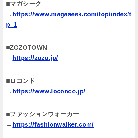
■マガシーク
→
https://www.magaseek.com/top/index/t
p_1
■ZOZOTOWN
→
https://zozo.jp/
■ロコンド
→
https://www.locondo.jp/
■ファッションウォーカー
→
https://fashionwalker.com/