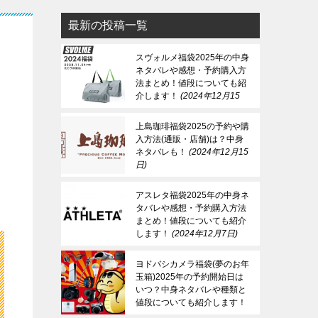
最新の投稿一覧
ま
スヴォルメ福袋2025年の中身
ネタバレや感想・予約購入方
法まとめ！値段についても紹
介します！
2024年12月15
日
上島珈琲福袋2025の予約や購
入方法(通販・店舗)は？中身
ネタバレも！
2024年12月15
日
アスレタ福袋2025年の中身ネ
タバレや感想・予約購入方法
まとめ！値段についても紹介
します！
2024年12月7日
ヨドバシカメラ福袋(夢のお年
玉箱)2025年の予約開始日は
いつ？中身ネタバレや種類と
値段についても紹介します！
2024年12月7日