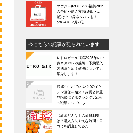
マウジー(MOUSSY)福袋2025
の予約や購入方法(通販・店
舗)は？中身ネタバレも！
2024年12月7日
今こちらの記事が見られています！
レトロガール福袋2025年の中
身ネタバレや感想・予約購入
方法まとめ！値段についても
紹介します！
堤麗斗(つつみれいと)のイケ
メン画像を紹介！身長と体重
や階級は？ボクシング3兄弟
の戦績につていも！
【紅まどんな】の価格相場
は？購入方法や旬な時期・口
コミを調査してみた