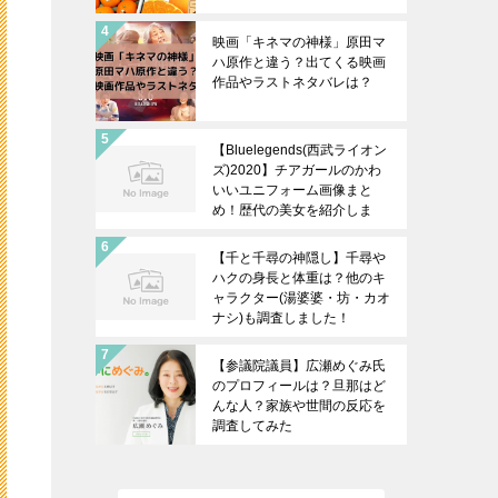
映画「キネマの神様」原田マ
ハ原作と違う？出てくる映画
作品やラストネタバレは？
【Bluelegends(西武ライオン
ズ)2020】チアガールのかわ
いいユニフォーム画像まと
め！歴代の美女を紹介しま
す！
【千と千尋の神隠し】千尋や
ハクの身長と体重は？他のキ
ャラクター(湯婆婆・坊・カオ
ナシ)も調査しました！
【参議院議員】広瀬めぐみ氏
のプロフィールは？旦那はど
んな人？家族や世間の反応を
調査してみた