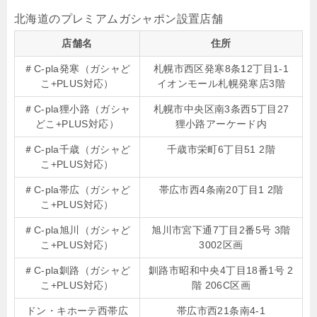
北海道のプレミアムガシャポン設置店舗
店舗名
住所
＃C-pla発寒（ガシャど
札幌市西区発寒8条12丁目1-1
こ+PLUS対応）
イオンモール札幌発寒店3階
＃C-pla狸小路（ガシャ
札幌市中央区南3条西5丁目27
どこ+PLUS対応）
狸小路アーケード内
＃C-pla千歳（ガシャど
千歳市栄町6丁目51 2階
こ+PLUS対応）
＃C-pla帯広（ガシャど
帯広市西4条南20丁目1 2階
こ+PLUS対応）
＃C-pla旭川（ガシャど
旭川市宮下通7丁目2番5号 3階
こ+PLUS対応）
3002区画
＃C-pla釧路（ガシャど
釧路市昭和中央4丁目18番1号 2
こ+PLUS対応）
階 206C区画
ドン・キホーテ西帯広
帯広市西21条南4-1