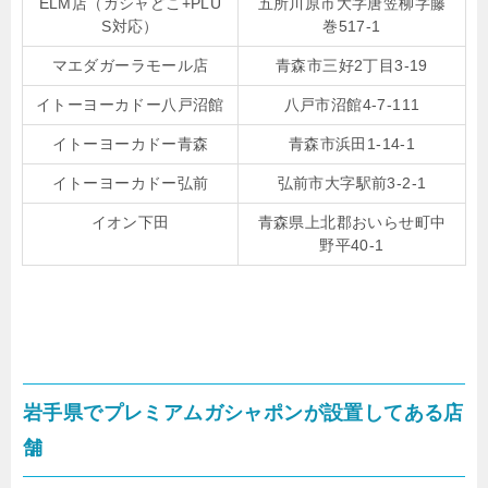
ELM店（ガシャどこ+PLU
五所川原市大字唐笠柳字藤
S対応）
巻517-1
マエダガーラモール店
青森市三好2丁目3-19
イトーヨーカドー八戸沼館
八戸市沼館4-7-111
イトーヨーカドー青森
青森市浜田1-14-1
イトーヨーカドー弘前
弘前市大字駅前3-2-1
イオン下田
青森県上北郡おいらせ町中
野平40-1
岩手県でプレミアムガシャポンが設置してある店
舗