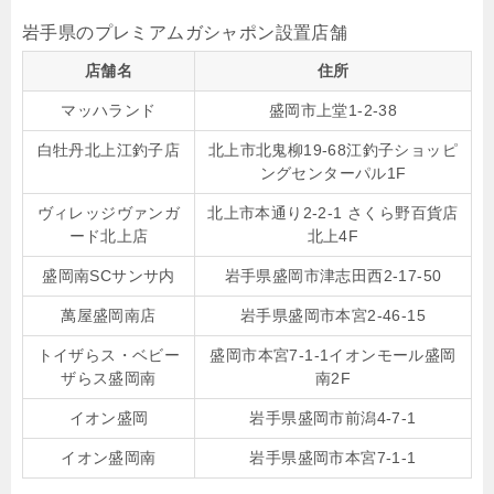
岩手県のプレミアムガシャポン設置店舗
店舗名
住所
マッハランド
盛岡市上堂1-2-38
白牡丹北上江釣子店
北上市北鬼柳19-68江釣子ショッピ
ングセンターパル1F
ヴィレッジヴァンガ
北上市本通り2-2-1 さくら野百貨店
ード北上店
北上4F
盛岡南SCサンサ内
岩手県盛岡市津志田西2-17-50
萬屋盛岡南店
岩手県盛岡市本宮2-46-15
トイザらス・ベビー
盛岡市本宮7-1-1イオンモール盛岡
ザらス盛岡南
南2F
イオン盛岡
岩手県盛岡市前潟4-7-1
イオン盛岡南
岩手県盛岡市本宮7-1-1