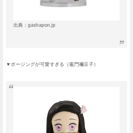
出典：gashapon.jp
▼ポージングが可愛すぎる（竈門禰豆子）