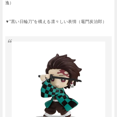
逸）
▼”黒い日輪刀”を構える凛々しい表情（竈門炭治郎）