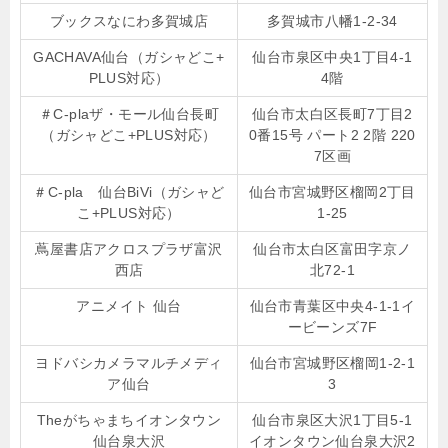
ブックスなにわ多賀城店
多賀城市八幡1-2-34
GACHAVA仙台（ガシャどこ+
仙台市泉区中央1丁目4-1
PLUS対応）
4階
＃C-plaザ・モール仙台長町
仙台市太白区長町7丁目2
（ガシャどこ+PLUS対応）
0番15号 パート2 2階 220
7区画
＃C-pla 仙台BiVi（ガシャど
仙台市宮城野区榴岡2丁目
こ+PLUS対応）
1-25
蔦屋書店アクロスプラザ富沢
仙台市太白区富田字京ノ
西店
北72-1
アニメイト 仙台
仙台市青葉区中央4-1-1イ
ービーンズ7F
ヨドバシカメラマルチメディ
仙台市宮城野区榴岡1-2-1
ア仙台
3
Theがちゃまちイオンタウン
仙台市泉区大沢1丁目5-1
仙台泉大沢
イオンタウン仙台泉大沢2