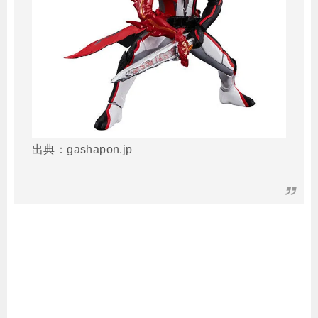
出典：gashapon.jp