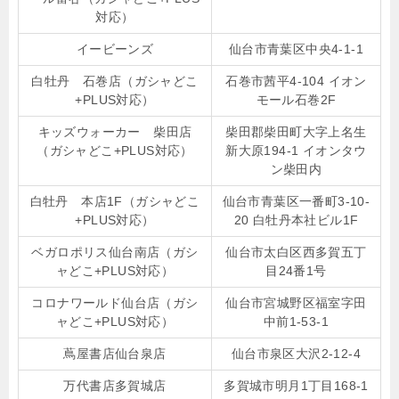
対応）
イービーンズ
仙台市青葉区中央4-1-1
白牡丹 石巻店（ガシャどこ
石巻市茜平4-104 イオン
+PLUS対応）
モール石巻2F
キッズウォーカー 柴田店
柴田郡柴田町大字上名生
（ガシャどこ+PLUS対応）
新大原194-1 イオンタウ
ン柴田内
白牡丹 本店1F（ガシャどこ
仙台市青葉区一番町3-10-
+PLUS対応）
20 白牡丹本社ビル1F
ベガロポリス仙台南店（ガシ
仙台市太白区西多賀五丁
ャどこ+PLUS対応）
目24番1号
コロナワールド仙台店（ガシ
仙台市宮城野区福室字田
ャどこ+PLUS対応）
中前1-53-1
蔦屋書店仙台泉店
仙台市泉区大沢2-12-4
万代書店多賀城店
多賀城市明月1丁目168-1