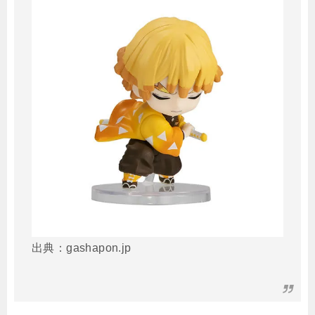
出典：gashapon.jp