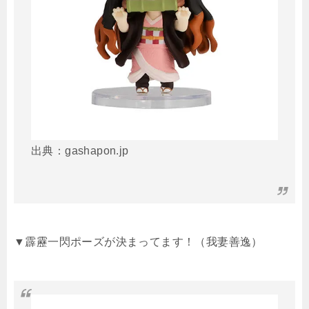
出典：gashapon.jp
▼霹靂一閃ポーズが決まってます！（我妻善逸）