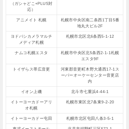
（ガシャどこ+PLUS対
応）
アニメイト 札幌
札幌市中央区南二条西1丁目5番
地丸大ビル2F
ヨドバシカメラマルチ
札幌市北区北6条西5-1-12
メディア札幌
ナムコ札幌エスタ
札幌市中央区北5条西2-1-1札幌
エスタ9F
トイザらス帯広音更
河東郡音更町木野大通西17-1ス
ーパーオーケーセンター音更店
内
イオン上磯
北斗市七重浜4-44-1
イトーヨーカドーアリ
札幌市東区北7条東9-2-20
オ札幌
イトーヨーカドー屯田
札幌市北区屯田八条3-5-1
東武イーストモール
北見市端野町三区572-1