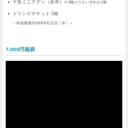
干支ミニテディ（辰年）
※3種のうちいずれか1個
ドリンクチケット 5枚
＜有効期限2024年6月12日（水）＞
7,000円福袋