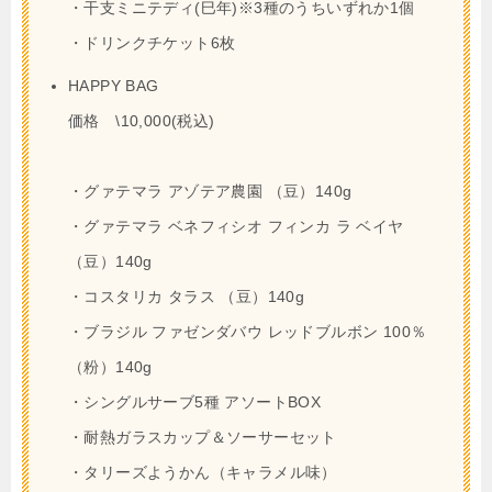
・干支ミニテディ(巳年)※3種のうちいずれか1個
・ドリンクチケット6枚
HAPPY BAG
価格 \10,000(税込)
・グァテマラ アゾテア農園 （豆）140g
・グァテマラ ベネフィシオ フィンカ ラ ベイヤ
（豆）140g
・コスタリカ タラス （豆）140g
・ブラジル ファゼンダバウ レッドブルボン 100％
（粉）140g
・シングルサーブ5種 アソートBOX
・耐熱ガラスカップ＆ソーサーセット
・タリーズようかん（キャラメル味）