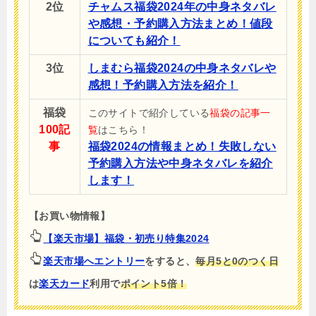
2位
チャムス福袋2024年の中身ネタバレ
や感想・予約購入方法まとめ！値段
についても紹介！
3位
しまむら福袋2024の中身ネタバレや
感想！予約購入方法を紹介！
福袋
このサイトで紹介している
福袋の記事一
100記
覧
はこちら！
事
福袋2024の情報まとめ！失敗しない
予約購入方法や中身ネタバレを紹介
します！
【お買い物情報】
【楽天市場】福袋・初売り特集2024
楽天市場へエントリー
をすると、
毎月5と0のつく日
は
楽天カード
利用で
ポイント5倍！