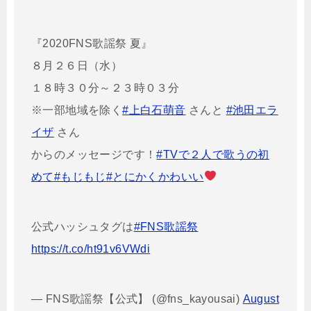
『2020FNS歌謡祭 夏』
８月２６日（水）
１８時３０分～２３時０３分
※一部地域を除く
#上白石萌音
さんと
#池田エラ
イザ
さん
からのメッセージです！
#TVで２人で歌うの初
めて
#もじもじ
#とにかくかわいい
公式ハッシュタグは
#FNS歌謡祭
https://t.co/ht91v6VWdi
— FNS歌謡祭【公式】 (@fns_kayousai)
August