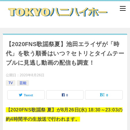
【2020FNS歌謡祭夏】池田エライザが「時
代」を歌う順番はいつ？セトリとタイムテー
ブルに見逃し動画の配信も調査！
公開日：
2020年8月26日
TV
芸能
Tweet
0
0
【2020FNS歌謡祭 夏】が8月26日(水) 18:30～23:03の
約4時間半の生放送で行われます。