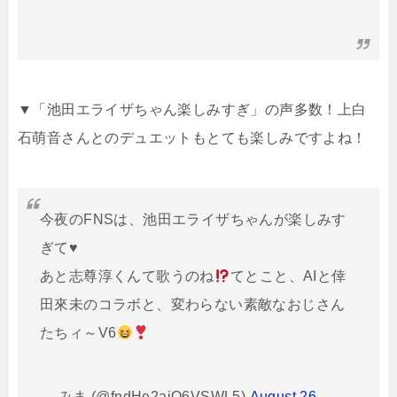
▼「池田エライザちゃん楽しみすぎ」の声多数！上白
石萌音さんとのデュエットもとても楽しみですよね！
今夜のFNSは、池田エライザちゃんが楽しみす
ぎて♥️
あと志尊淳くんて歌うのね
てとこと、AIと倖
田來未のコラボと、変わらない素敵なおじさん
たちィ～V6
— みま (@fndHe2ajO6VSWL5)
August 26,