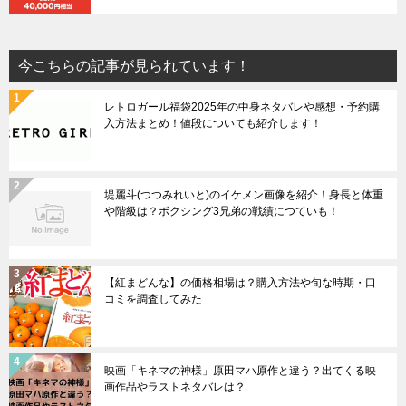
今こちらの記事が見られています！
レトロガール福袋2025年の中身ネタバレや感想・予約購
入方法まとめ！値段についても紹介します！
堤麗斗(つつみれいと)のイケメン画像を紹介！身長と体重
や階級は？ボクシング3兄弟の戦績につていも！
【紅まどんな】の価格相場は？購入方法や旬な時期・口
コミを調査してみた
映画「キネマの神様」原田マハ原作と違う？出てくる映
画作品やラストネタバレは？