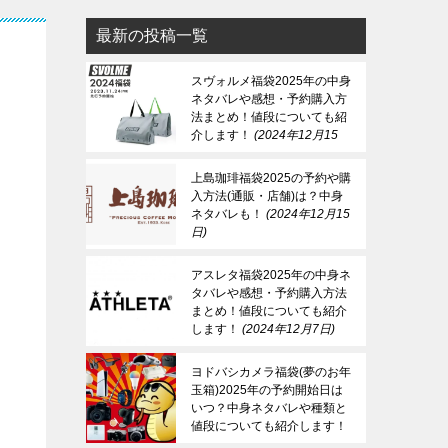
最新の投稿一覧
スヴォルメ福袋2025年の中身
ネタバレや感想・予約購入方
法まとめ！値段についても紹
介します！
2024年12月15
日
上島珈琲福袋2025の予約や購
入方法(通販・店舗)は？中身
ネタバレも！
2024年12月15
日
アスレタ福袋2025年の中身ネ
タバレや感想・予約購入方法
まとめ！値段についても紹介
します！
2024年12月7日
ヨドバシカメラ福袋(夢のお年
玉箱)2025年の予約開始日は
いつ？中身ネタバレや種類と
値段についても紹介します！
2024年12月7日