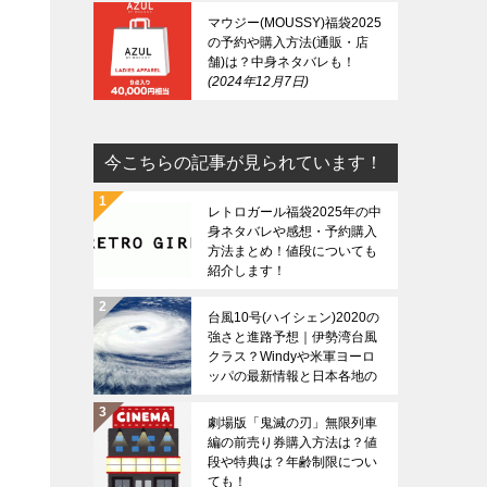
マウジー(MOUSSY)福袋2025
の予約や購入方法(通販・店
舗)は？中身ネタバレも！
2024年12月7日
今こちらの記事が見られています！
レトロガール福袋2025年の中
身ネタバレや感想・予約購入
方法まとめ！値段についても
紹介します！
台風10号(ハイシェン)2020の
強さと進路予想｜伊勢湾台風
クラス？Windyや米軍ヨーロ
ッパの最新情報と日本各地の
上陸時期は？
劇場版「鬼滅の刃」無限列車
編の前売り券購入方法は？値
段や特典は？年齢制限につい
ても！