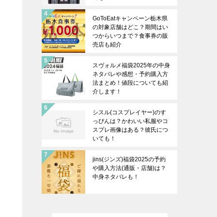
GoToEatキャンペーン栃木県
の対象店舗はどこ？期間はい
つからいつまで？食事券の販
売店も紹介
スヴォルメ福袋2025年の中身
ネタバレや感想・予約購入方
法まとめ！値段についても紹
介します！
シスル(コスプレイヤー)のす
っぴんは？かわいい私服やコ
スプレ画像はある？彼氏につ
いても！
jins(ジンズ)福袋2025の予約
や購入方法(通販・店舗)は？
中身ネタバレも！