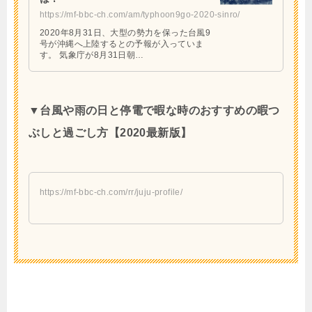
https://mf-bbc-ch.com/am/typhoon9go-2020-sinro/
2020年8月31日、大型の勢力を保った台風9
号が沖縄へ上陸するとの予報が入っていま
す。 気象庁が8月31日朝…
▼台風や雨の日と停電で暇な時のおすすめの暇つ
ぶしと過ごし方【2020最新版】
https://mf-bbc-ch.com/rr/juju-profile/