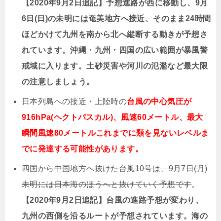
【2020年9月2日追記】予想進路が西に移動し、9月
6日(日)の未明には奄美地方へ接近、そのまま24時間
ほどかけて九州を南から北へ縦断する動きが予想さ
れています。沖縄・九州・四国の広い範囲が暴風警
戒域に入ります。土砂災害や河川の氾濫など最大限
の注意しましょう。
日本列島への接近・上陸時の
台風の中心気圧が
916hPa(ヘクトパスカル)、風速60メートル、最大
瞬間風速80メートルこれまでに類を見ないレベルま
でに発達する可能性があります。
四国から中国地方へ抜けた台風10号は、9月7日(月)
未明には日本海のほうへと抜けていく予想です
。
【2020年9月2日追記】台風の進路予想が変わり、
九州の西側を沿るルートが予想されています。海の