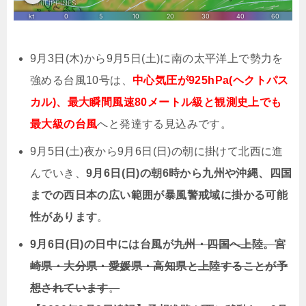
9月3日(木)から9月5日(土)に南の太平洋上で勢力を
強める台風10号は、
中心気圧が925hPa(ヘクトパス
カル)、最大瞬間風速80メートル級と観測史上でも
最大級の台風
へと発達する見込みです。
9月5日(土)夜から9月6日(日)の朝に掛けて北西に進
んでいき、
9月6日(日)の朝6時から九州や沖縄、四国
までの西日本の広い範囲が暴風警戒域に掛かる可能
性があります
。
9月6日(日)の日中には台風が
九州・四国へ上陸。宮
崎県・大分県・愛媛県・高知県と上陸することが予
想されています
。