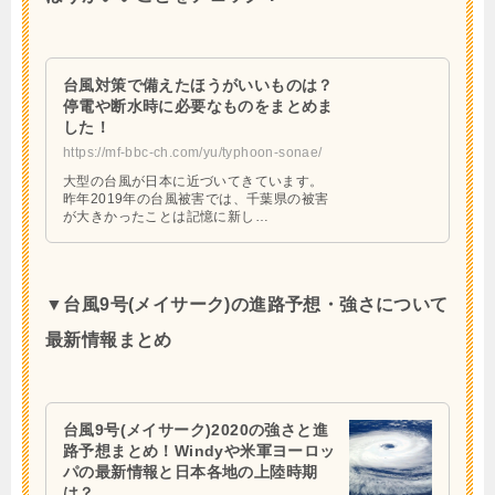
台風対策で備えたほうがいいものは？
停電や断水時に必要なものをまとめま
した！
https://mf-bbc-ch.com/yu/typhoon-sonae/
大型の台風が日本に近づいてきています。
昨年2019年の台風被害では、千葉県の被害
が大きかったことは記憶に新し…
▼台風9号(メイサーク)の進路予想・強さについて
最新情報まとめ
台風9号(メイサーク)2020の強さと進
路予想まとめ！Windyや米軍ヨーロッ
パの最新情報と日本各地の上陸時期
は？