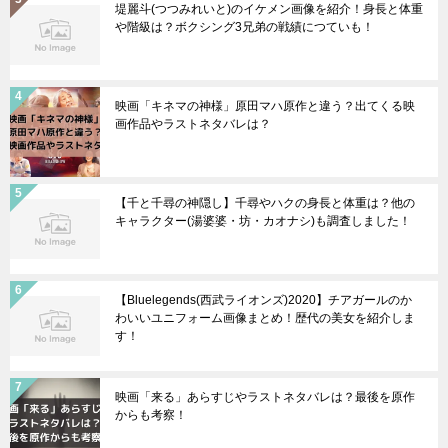
堤麗斗(つつみれいと)のイケメン画像を紹介！身長と体重
や階級は？ボクシング3兄弟の戦績につていも！
映画「キネマの神様」原田マハ原作と違う？出てくる映
画作品やラストネタバレは？
【千と千尋の神隠し】千尋やハクの身長と体重は？他の
キャラクター(湯婆婆・坊・カオナシ)も調査しました！
【Bluelegends(西武ライオンズ)2020】チアガールのか
わいいユニフォーム画像まとめ！歴代の美女を紹介しま
す！
映画「来る」あらすじやラストネタバレは？最後を原作
からも考察！