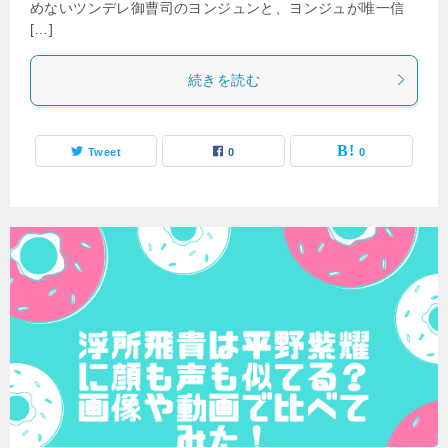
めないツンデレ御曹司のヨンジュンと、ヨンジュが唯一信
[…]
続きを読む
Tweet
0
0