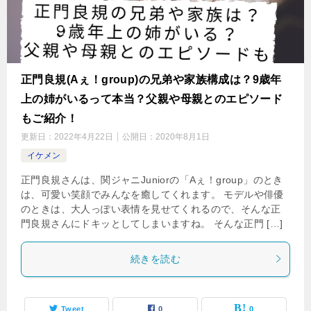
正門良規(Aぇ！group)の兄弟や家族構成は？9歳年
上の姉がいるって本当？父親や母親とのエピソード
もご紹介！
更新日：
2022年4月22日
公開日：
2020年8月1日
イケメン
正門良規さんは、関ジャニJuniorの「Aぇ！group」のとき
は、可愛い笑顔でみんなを癒してくれます。 モデルや俳優
のときは、大人っぽい表情を見せてくれるので、そんな正
門良規さんにドキッとしてしまいますね。 そんな正門 […]
続きを読む
Tweet
0
0