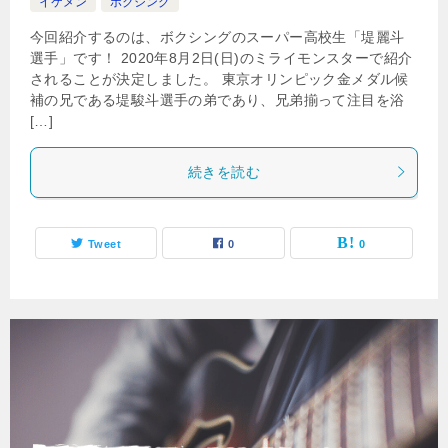
イケメン
ボクシング
今回紹介するのは、ボクシングのスーパー高校生「堤麗斗
選手」です！ 2020年8月2日(日)のミライモンスターで紹介
されることが決定しました。 東京オリンピック金メダル候
補の兄である堤駿斗選手の弟であり、兄弟揃って注目を浴
[…]
続きを読む
Tweet
0
0