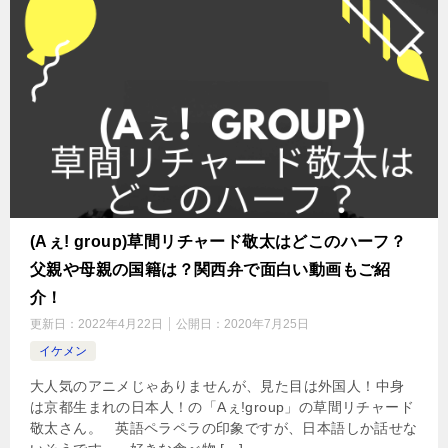
(Aぇ! group)草間リチャード敬太はどこのハーフ？
父親や母親の国籍は？関西弁で面白い動画もご紹
介！
更新日：
2022年4月22日
公開日：
2020年7月25日
イケメン
大人気のアニメじゃありませんが、見た目は外国人！中身
は京都生まれの日本人！の「Aぇ!group」の草間リチャード
敬太さん。 英語ペラペラの印象ですが、日本語しか話せな