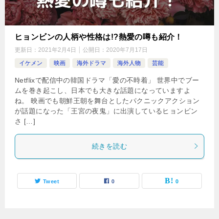
ヒョンビンの人柄や性格は!?熱愛の噂も紹介！
更新日：
2021年2月4日
公開日：
2020年7月17日
イケメン
映画
海外ドラマ
海外人物
芸能
Netflixで配信中の韓国ドラマ「愛の不時着」 世界中でブー
ムを巻き起こし、日本でも大きな話題になっていますよ
ね。 映画でも朝鮮王朝を舞台としたパクニックアクション
が話題になった「王宮の夜鬼」に出演しているヒョンビン
さ […]
続きを読む
Tweet
0
0