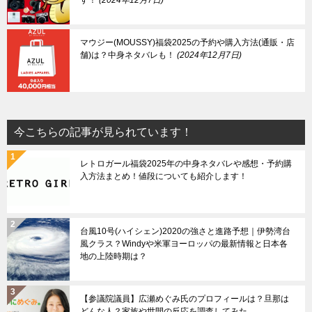
マウジー(MOUSSY)福袋2025の予約や購入方法(通販・店
舗)は？中身ネタバレも！
2024年12月7日
今こちらの記事が見られています！
レトロガール福袋2025年の中身ネタバレや感想・予約購
入方法まとめ！値段についても紹介します！
台風10号(ハイシェン)2020の強さと進路予想｜伊勢湾台
風クラス？Windyや米軍ヨーロッパの最新情報と日本各
地の上陸時期は？
【参議院議員】広瀬めぐみ氏のプロフィールは？旦那は
どんな人？家族や世間の反応を調査してみた