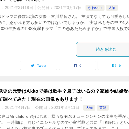
日：
2021年3月18日
公開日：
2021年3月17日
かわいい
人物
のドラマに多数出演の女優・古川琴音さん。 主演でなくても可愛らし
技に、惹かれる方も多いのではないでしょうか。 実は私もその中の1
 2020年放送のTBS火曜ドラマ「この恋あたためますか」で中国人役で
続きを読む
Tweet
0
0
武史の元妻はAkkoで娘は歌手？息子はいるの？家族や結婚歴
て調べてみた！現在の画像もあります！
日：
2021年4月7日
公開日：
2021年3月11日
人物
芸能
史はMr.childrenをはじめ、様々な有名ミュージシャンの楽曲を手が
す。 一時期は、同じイニシャルなので小室哲哉と共に「TK時代」とい
す。 そんな小林武史のプライベートに関して調べてみます。 こ […]