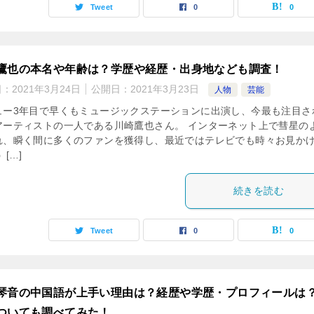
Tweet
0
0
鷹也の本名や年齢は？学歴や経歴・出身地なども調査！
日：
2021年3月24日
公開日：
2021年3月23日
人物
芸能
ュー3年目で早くもミュージックステーションに出演し、今最も注目さ
アーティストの一人である川崎鷹也さん。 インターネット上で彗星の
れ、瞬く間に多くのファンを獲得し、最近ではテレビでも時々お見か
 […]
続きを読む
Tweet
0
0
琴音の中国語が上手い理由は？経歴や学歴・プロフィールは
ついても調べてみた！