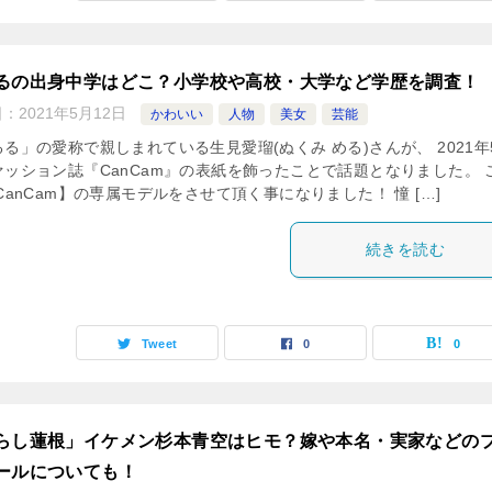
るの出身中学はどこ？小学校や高校・大学など学歴を調査！
日：
2021年5月12日
かわいい
人物
美女
芸能
る」の愛称で親しまれている生見愛瑠(ぬくみ める)さんが、 2021年
ァッション誌『CanCam』の表紙を飾ったことで話題となりました。 
CanCam】の専属モデルをさせて頂く事になりました！ 憧 […]
続きを読む
Tweet
0
0
らし蓮根」イケメン杉本青空はヒモ？嫁や本名・実家などの
ールについても！