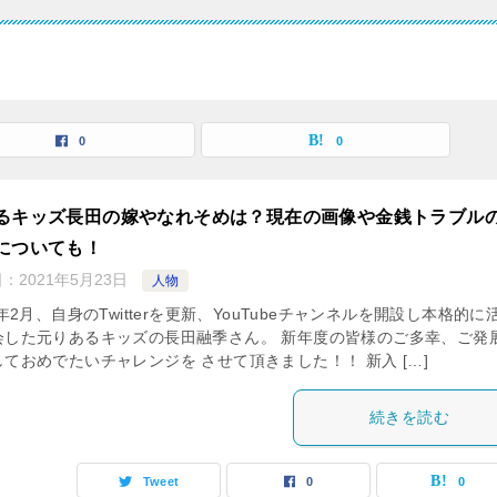
0
0
るキッズ長田の嫁やなれそめは？現在の画像や金銭トラブル
についても！
日：
2021年5月23日
人物
1年2月、自身のTwitterを更新、YouTubeチャンネルを開設し本格的に
会した元りあるキッズの長田融季さん。 新年度の皆様のご多幸、ご発
ておめでたいチャレンジを させて頂きました！！ 新入 […]
続きを読む
Tweet
0
0