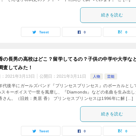
続きを読む
Tweet
0
0
香の長男の高校はどこ？留学してるの？子供の中学や大学な
調査してみた！
日：
2021年3月13日
公開日：
2021年3月11日
人物
芸能
80年代後半にガールズバンド『プリンセスプリンセス』のボーカルとし
ハスキーボイスで一世を風靡し、『Diamonds』などの名曲を生み出し
香さん。（旧姓：奥居 香） プリンセスプリンセスは1996年に解 […]
続きを読む
Tweet
0
0