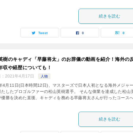
続きを読む
Tweet
0
0
英樹のキャディ「早藤将太」のお辞儀の動画を紹介！海外の
年収や経歴についても！
日：
2021年4月17日
人物
1年4月11日(日本時間12日)、マスターズで日本人初となる海外メジャ
果たしたプロゴルファーの松山英樹選手。 そんな偉業を達成した松山
が優勝を決めた直後、キャディを務める早藤将太さんが行ったコース
続きを読む