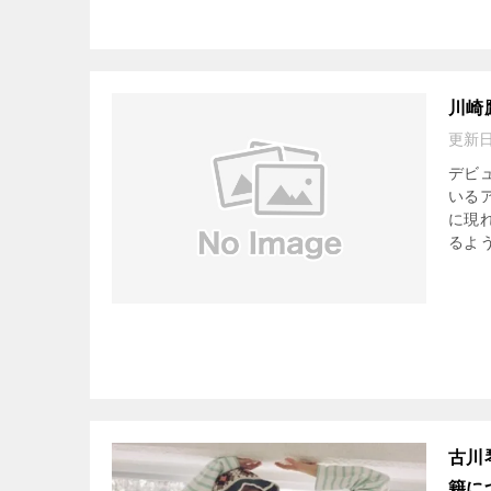
川崎
更新
デビ
いる
に現
るよう
古川
籍に