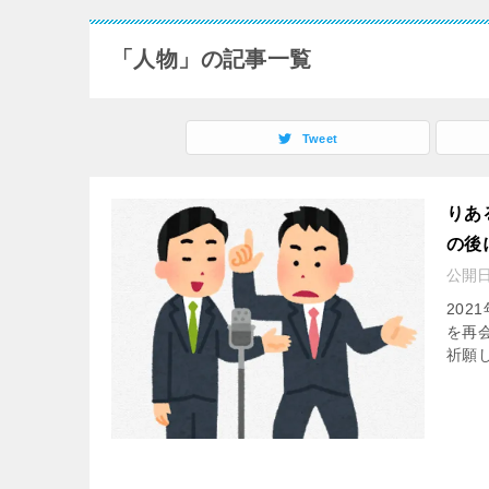
「人物」の記事一覧
Tweet
りあ
の後
公開
202
を再
祈願し