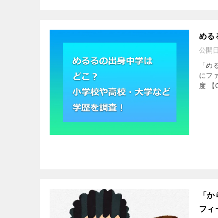
める
公開
「める
にフ
度 【
「か
フィ