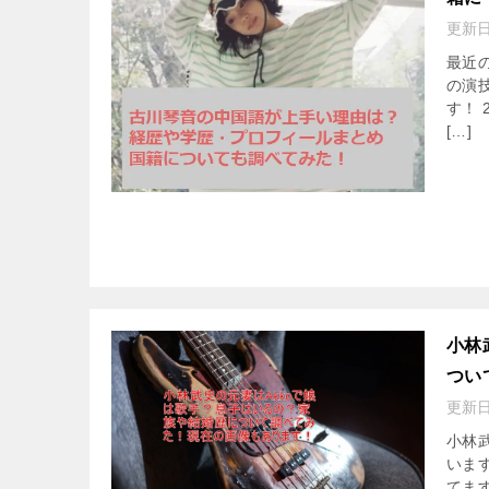
更新
最近
の演
す！
[…]
小林
つい
更新
小林武
いま
てま