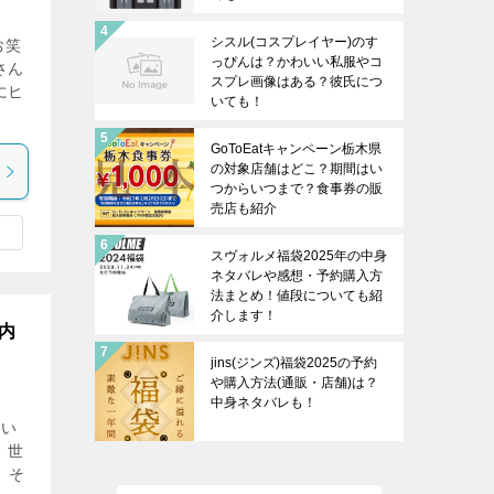
シスル(コスプレイヤー)のす
お笑
っぴんは？かわいい私服やコ
さん
スプレ画像はある？彼氏につ
にヒ
いても！
GoToEatキャンペーン栃木県
の対象店舗はどこ？期間はい
つからいつまで？食事券の販
売店も紹介
スヴォルメ福袋2025年の中身
ネタバレや感想・予約購入方
法まとめ！値段についても紹
介します！
内
jins(ジンズ)福袋2025の予約
や購入方法(通販・店舗)は？
中身ネタバレも！
てい
、世
、そ