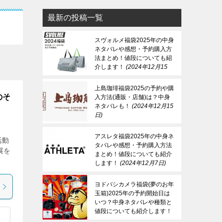
最新の投稿一覧
スヴォルメ福袋2025年の中身
ネタバレや感想・予約購入方
法まとめ！値段についても紹
介します！
2024年12月15
日
上島珈琲福袋2025の予約や購
のそ
入方法(通販・店舗)は？中身
ネタバレも！
2024年12月15
日
アスレタ福袋2025年の中身ネ
活動
タバレや感想・予約購入方法
展を
まとめ！値段についても紹介
します！
2024年12月7日
ヨドバシカメラ福袋(夢のお年
玉箱)2025年の予約開始日は
いつ？中身ネタバレや種類と
値段についても紹介します！
2024年12月7日