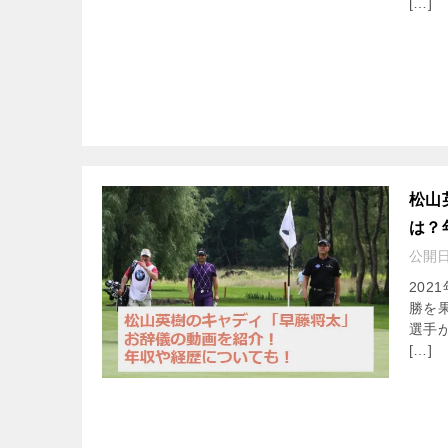
[…]
松山
は？
公開
202
勝を
選手
[…]