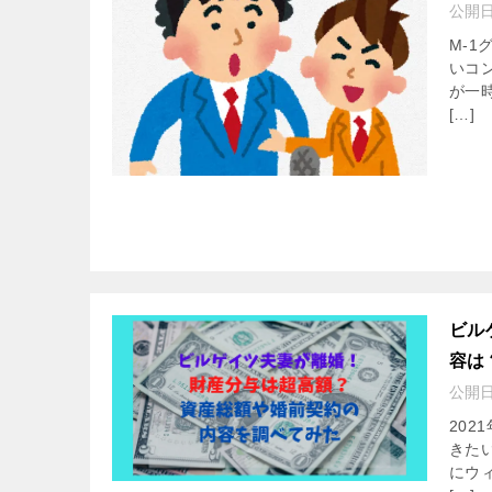
公開
M-
いコ
が一
[…]
ビル
容は
公開
20
きた
にウ