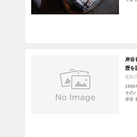
岸谷
歴を
更新
19
その
岸谷 