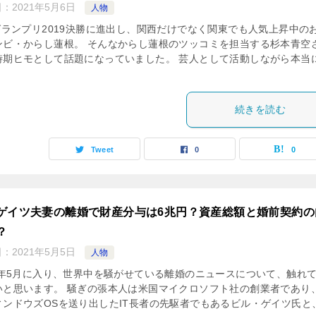
日：
2021年5月6日
人物
1グランプリ2019決勝に進出し、関西だけでなく関東でも人気上昇中の
ンビ・からし蓮根。 そんなからし蓮根のツッコミを担当する杉本青空
時期ヒモとして話題になっていました。 芸人として活動しながら本当
続きを読む
Tweet
0
0
ゲイツ夫妻の離婚で財産分与は6兆円？資産総額と婚前契約の
？
日：
2021年5月5日
人物
21年5月に入り、世界中を騒がせている離婚のニュースについて、触れ
いと思います。 騒ぎの張本人は米国マイクロソフト社の創業者であり
ィンドウズOSを送り出したIT長者の先駆者でもあるビル・ゲイツ氏と