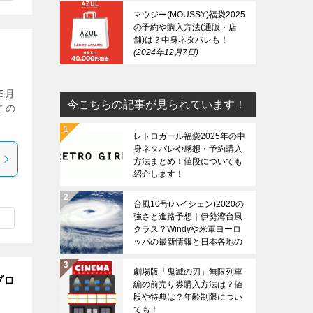
マウジー(MOUSSY)福袋2025
の予約や購入方法(通販・店
舗)は？中身ネタバレも！
2024年12月7日
5月
今こちらの記事が見られています！
この
レトロガール福袋2025年の中
身ネタバレや感想・予約購入
方法まとめ！値段についても
紹介します！
台風10号(ハイシェン)2020の
強さと進路予想｜伊勢湾台風
クラス？Windyや米軍ヨーロ
ッパの最新情報と日本各地の
上陸時期は？
劇場版「鬼滅の刃」無限列車
プロ
編の前売り券購入方法は？値
段や特典は？年齢制限につい
ても！