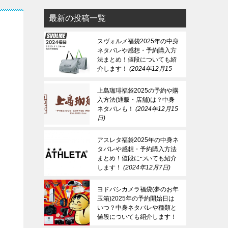
最新の投稿一覧
スヴォルメ福袋2025年の中身
ネタバレや感想・予約購入方
法まとめ！値段についても紹
介します！
2024年12月15
日
上島珈琲福袋2025の予約や購
入方法(通販・店舗)は？中身
ネタバレも！
2024年12月15
日
アスレタ福袋2025年の中身ネ
タバレや感想・予約購入方法
まとめ！値段についても紹介
します！
2024年12月7日
ヨドバシカメラ福袋(夢のお年
玉箱)2025年の予約開始日は
いつ？中身ネタバレや種類と
値段についても紹介します！
2024年12月7日