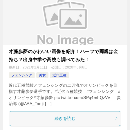
才藤歩夢のかわいい画像を紹介！ハーフで両親は金
持ち？出身中学や高校も調べてみた！
更新日：
2021年2月11日
公開日：
2020年3月6日
フェンシング
美女
近代五種
近代五種競技とフェンシングの二刀流でオリンピックを目
指す才藤歩夢選手です。#近代五種競技 #フェンシング #
オリンピック#才藤歩夢 pic.twitter.com/SPq4mhQzVv — 炭
治郎 (@AAA_Tanji […]
続きを読む