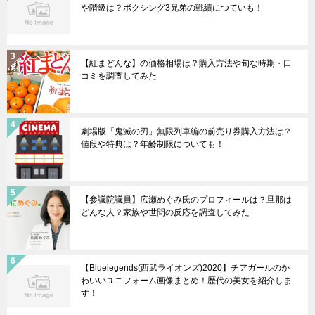
や階級は？ボクシング3兄弟の戦績につていも！
【紅まどんな】の価格相場は？購入方法や旬な時期・口
コミを調査してみた
劇場版「鬼滅の刃」無限列車編の前売り券購入方法は？
値段や特典は？年齢制限についても！
【参議院議員】広瀬めぐみ氏のプロフィールは？旦那は
どんな人？家族や世間の反応を調査してみた
【Bluelegends(西武ライオンズ)2020】チアガールのか
わいいユニフォーム画像まとめ！歴代の美女を紹介しま
す！