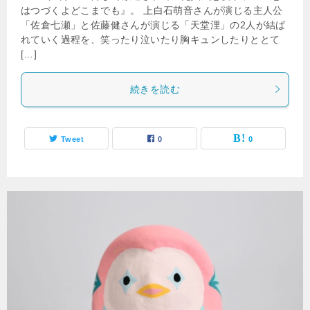
はつづくよどこまでも』。 上白石萌音さんが演じる主人公
「佐倉七瀬」と佐藤健さんが演じる「天堂浬」の2人が結ば
れていく過程を、笑ったり泣いたり胸キュンしたりととて
[…]
続きを読む
Tweet
0
0