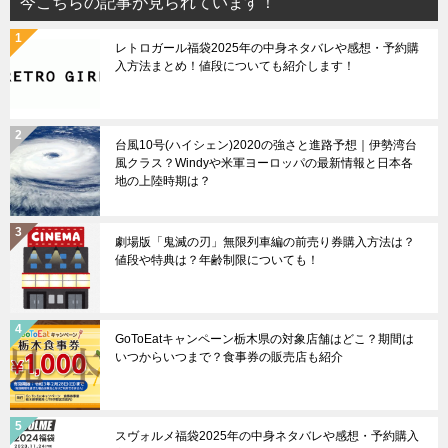
今こちらの記事が見られています！
レトロガール福袋2025年の中身ネタバレや感想・予約購
入方法まとめ！値段についても紹介します！
台風10号(ハイシェン)2020の強さと進路予想｜伊勢湾台
風クラス？Windyや米軍ヨーロッパの最新情報と日本各
地の上陸時期は？
劇場版「鬼滅の刃」無限列車編の前売り券購入方法は？
値段や特典は？年齢制限についても！
GoToEatキャンペーン栃木県の対象店舗はどこ？期間は
いつからいつまで？食事券の販売店も紹介
スヴォルメ福袋2025年の中身ネタバレや感想・予約購入