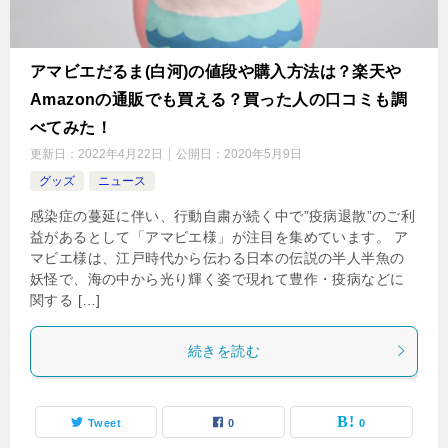
アマビエだるま(白河)の値段や購入方法は？楽天や
Amazonの通販でも買える？買った人の口コミも調
べてみた！
更新日：
2022年4月22日
公開日：
2020年5月9日
グッズ
ニュース
感染症の蔓延に伴い、行動自粛が続く中で”疫病退散”のご利
益があるとして「アマビエ様」が注目を集めています。 ア
マビエ様は、江戸時代から伝わる日本の伝説の半人半魚の
妖怪で、海の中から光り輝く姿で現れて豊作・疫病などに
関する […]
続きを読む
Tweet
0
0