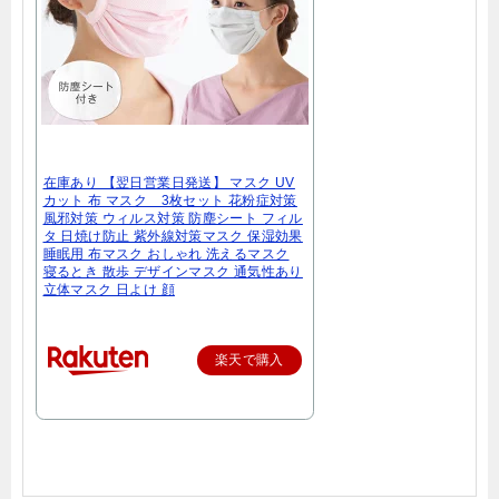
在庫あり 【翌日営業日発送】 マスク UV
カット 布 マスク 3枚セット 花粉症対策
風邪対策 ウィルス対策 防塵シート フィル
タ 日焼け防止 紫外線対策マスク 保湿効果
睡眠用 布マスク おしゃれ 洗えるマスク
寝るとき 散歩 デザインマスク 通気性あり
立体マスク 日よけ 顔
楽天で購入