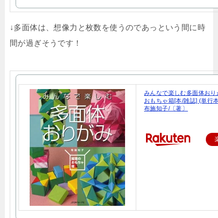
↓多面体は、想像力と枚数を使うのであっという間に時
間が過ぎそうです！
みんなで楽しむ多面体おり
おもちゃ箱[本/雑誌] (単行本
布施知子/〔著〕