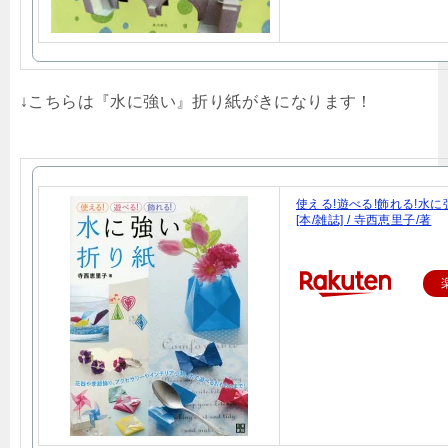
↓こちらは『水に強い』折り紙がきになります！
使える!遊べる!飾れる!水
[本/雑誌] / 寺西恵里子/著