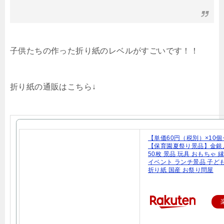
子供たちの作った折り紙のレベルがすごいです！！
折り紙の通販はこちら↓
【単価60円（税別）×10
【保育園夏祭り景品】金銀
50枚 景品 玩具 おもちゃ 
イベント ランチ景品 子ど
折り紙 国産 お祭り問屋