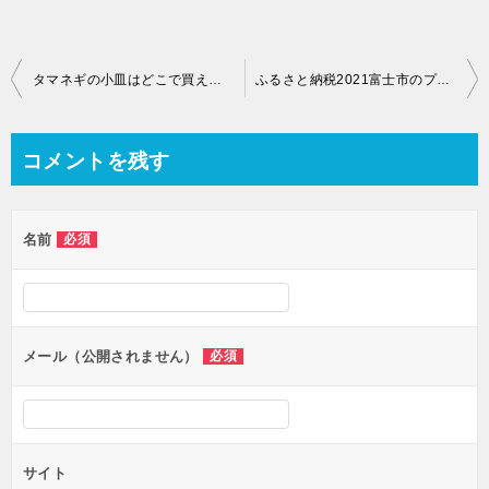
投
タマネギの小皿はどこで買える？スーパーマーケットカカムの場所や購入方法は？
ふるさと納税2021富士市のプペルのトイレットペーパーが超人気！値段はいくら？口コミや評判を紹介します！
稿
ナ
コメントを残す
ビ
ゲ
名前
必須
ー
シ
ョ
ン
メール（公開されません）
必須
サイト