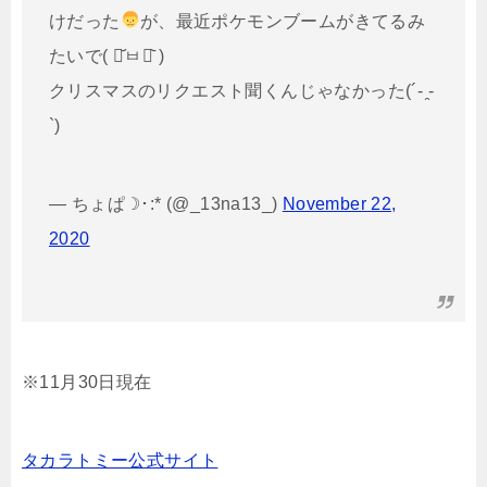
けだった
が、最近ポケモンブームがきてるみ
たいで( ･᷄ㅂ･᷅ )
クリスマスのリクエスト聞くんじゃなかった(´- ̯-
`)
— ちょぱ☽･:* (@_13na13_)
November 22,
2020
※11月30日現在
タカラトミー公式サイト