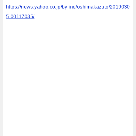
https://news.yahoo.co.jp/byline/oshimakazuto/2019030
5-00117035/