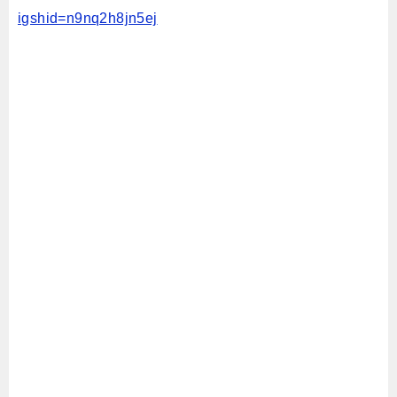
igshid=n9nq2h8jn5ej