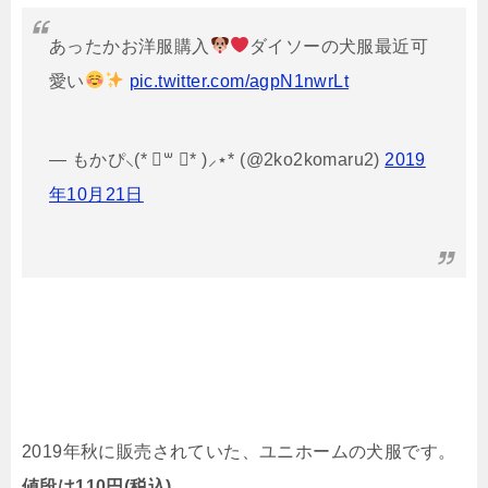
あったかお洋服購入
ダイソーの犬服最近可
愛い
pic.twitter.com/agpN1nwrLt
— もかぴ⸜(* ॑꒳ ॑* )⸝⋆* (@2ko2komaru2)
2019
年10月21日
2019年秋に販売されていた、ユニホームの犬服です。
値段は110円(税込)。