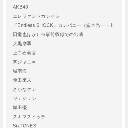
AKB48
エレファントカシマシ
『Endless SHOCK』カンパニー（堂本光一・上
田竜也ほか）※事前収録での出演
大黒摩季
上白石萌音
関ジャニ∞
城南海
倖田來未
さかなクン
ジェジュン
城田優
スキマスイッチ
SixTONES