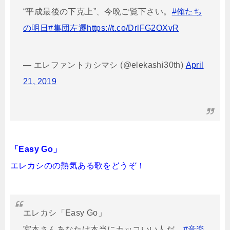
“平成最後の下克上”、今晩ご覧下さい。
#俺たち
の明日
#集団左遷
https://t.co/DrlFG2OXvR
— エレファントカシマシ (@elekashi30th)
April
21, 2019
「Easy Go」
エレカシのの熱気ある歌をどうぞ！
エレカシ「Easy Go」
宮本さんあなたは本当にカッコいい人だ。
#音楽