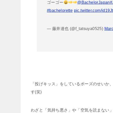
ゴーゴー
@BachelorJapan
#bachelorette
pic.twitter.com/jd19
— 藤井達也 (@f_tatsuya0525)
Marc
「投げキッス」をしているポーズのせいか
す(笑)
わざと「気持ち悪さ」や「空気を読まない