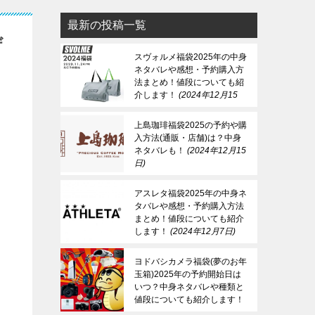
最新の投稿一覧
ザ
スヴォルメ福袋2025年の中身
ネタバレや感想・予約購入方
法まとめ！値段についても紹
介します！
2024年12月15
日
上島珈琲福袋2025の予約や購
入方法(通販・店舗)は？中身
ネタバレも！
2024年12月15
日
アスレタ福袋2025年の中身ネ
タバレや感想・予約購入方法
まとめ！値段についても紹介
します！
2024年12月7日
ヨドバシカメラ福袋(夢のお年
玉箱)2025年の予約開始日は
いつ？中身ネタバレや種類と
値段についても紹介します！
2024年12月7日