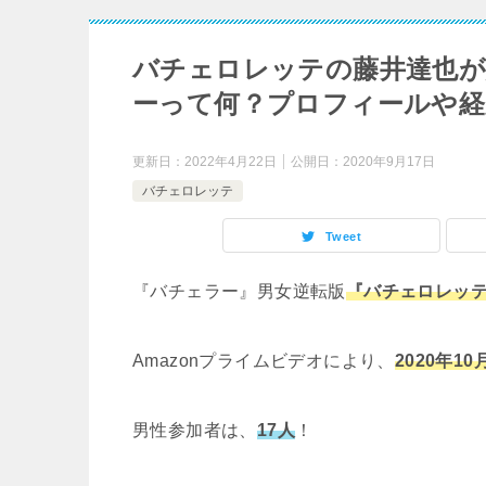
バチェロレッテの藤井達也
ーって何？プロフィールや経
更新日：
2022年4月22日
公開日：
2020年9月17日
バチェロレッテ
Tweet
『バチェラー』男女逆転版
『バチェロレッ
Amazonプライムビデオにより、
2020年10
男性参加者は、
17人
！