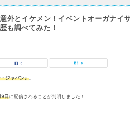
が意外とイケメン！イベントオーガナイ
歴も調べてみた！
0
0
テ・ジャパン』
。
月9日
に配信されることが判明しました！