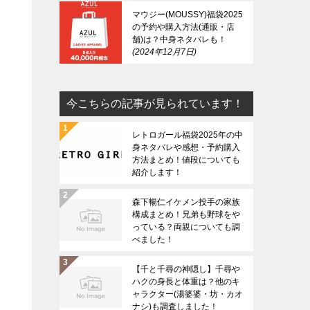
マウジー(MOUSSY)福袋2025
の予約や購入方法(通販・店
舗)は？中身ネタバレも！
2024年12月7日
今こちらの記事が見られています！
レトロガール福袋2025年の中
身ネタバレや感想・予約購入
方法まとめ！値段についても
紹介します！
森下暢仁イケメン投手の家族
構成まとめ！兄弟も野球をや
っている？両親についても調
べました！
【千と千尋の神隠し】千尋や
ハクの身長と体重は？他のキ
ャラクター(湯婆婆・坊・カオ
ナシ)も調査しました！