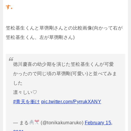
す。
笠松基生くんと草彅剛さんとの比較画像(向かって右が
笠松基生くん、左が草彅剛さん)
徳川慶喜の幼少期を演じた笠松基生くんが可愛
かったので同じ頃の草彅剛(可愛い)と並べてみま
した
凛々しい♡
#青天を衝け
pic.twitter.com/PyrrukXANY
— まる
(@tonikakumaruko)
February 15,