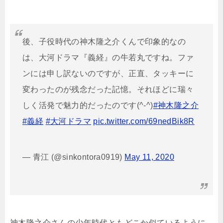
後、子役時代の神木隆之介くんで印象的なの
は、大河ドラマ『義経』の牛若丸ですね。ファ
ンには申し訳ないのですが、正直、タッキーに
変わったのが残念だった記憶。それほどに瑞々
しく活発で魅力的だったのです(^-^)
#神木隆之介
#義経
#大河ドラマ
pic.twitter.com/69nedBik8R
— 青江 (@sinkontora0919)
May 11, 2020
神木隆之介さんの少年時代ともどこか似ているように