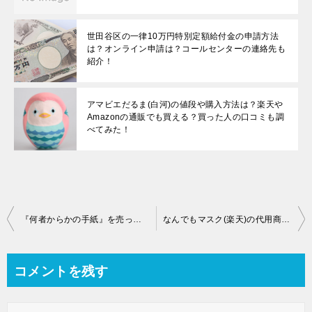
世田谷区の一律10万円特別定額給付金の申請方法
は？オンライン申請は？コールセンターの連絡先も
紹介！
アマビエだるま(白河)の値段や購入方法は？楽天や
Amazonの通販でも買える？買った人の口コミも調
べてみた！
投
『何者からかの手紙』を売ってる場所(販売店)はどこ？通販で購入できる取扱店も調査しました！
なんでもマスク(楽天)の代用商品(帽子クリップ・マスククリップ)を紹介！自作でハンカチマスクを手作りする方法は？
稿
ナ
コメントを残す
ビ
ゲ