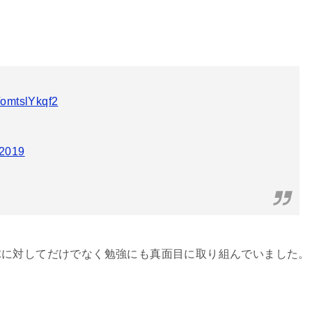
m/omtslYkqf2
 2019
球に対してだけでなく勉強にも真面目に取り組んでいました。
。