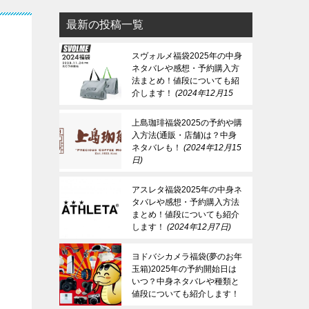
最新の投稿一覧
スヴォルメ福袋2025年の中身
ネタバレや感想・予約購入方
法まとめ！値段についても紹
介します！
2024年12月15
日
上島珈琲福袋2025の予約や購
入方法(通販・店舗)は？中身
ネタバレも！
2024年12月15
日
アスレタ福袋2025年の中身ネ
タバレや感想・予約購入方法
まとめ！値段についても紹介
します！
2024年12月7日
ヨドバシカメラ福袋(夢のお年
玉箱)2025年の予約開始日は
いつ？中身ネタバレや種類と
値段についても紹介します！
2024年12月7日