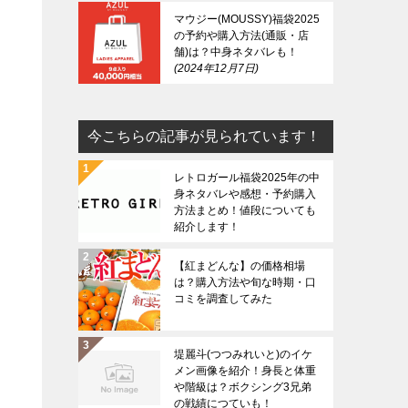
マウジー(MOUSSY)福袋2025
の予約や購入方法(通販・店
舗)は？中身ネタバレも！
2024年12月7日
今こちらの記事が見られています！
レトロガール福袋2025年の中
身ネタバレや感想・予約購入
方法まとめ！値段についても
紹介します！
【紅まどんな】の価格相場
は？購入方法や旬な時期・口
コミを調査してみた
堤麗斗(つつみれいと)のイケ
メン画像を紹介！身長と体重
や階級は？ボクシング3兄弟
の戦績につていも！