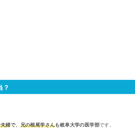
当？
者夫婦
で、
兄の根尾学さん
も岐阜大学の医学部
です。