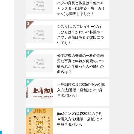
ハクの身長と体重は？他のキ
ャラクター(湯婆婆・坊・カオ
ナシ)も調査しました！
シスル(コスプレイヤー)のす
っぴんは？かわいい私服やコ
スプレ画像はある？彼氏につ
いても！
橋本環奈の奇跡の一枚の高画
質な写真は年齢が何歳のいつ
撮られた？撮った人や踊りの
曲名は？
上島珈琲福袋2025の予約や購
入方法(通販・店舗)は？中身
ネタバレも！
jins(ジンズ)福袋2025の予約
や購入方法(通販・店舗)は？
中身ネタバレも！