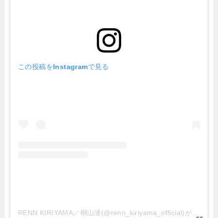
この投稿をInstagramで見る
RENN KIRIYAMA／桐山漣(@renn_kiriyama_official)がシェアした投稿