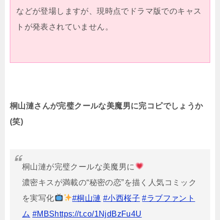
などが登場しますが、現時点でドラマ版でのキャス
トが発表されていません。
桐山漣さんが完璧クールな美魔男に完コピでしょうか
(笑)
桐山漣が完璧クールな美魔男に
濃密キスが満載の“秘密の恋”を描く人気コミック
を実写化
#桐山漣
#小西桜子
#ラブファント
ム
#MBS
https://t.co/1NjdBzFu4U