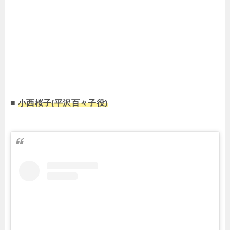
■
小西桜子(平沢百々子役)