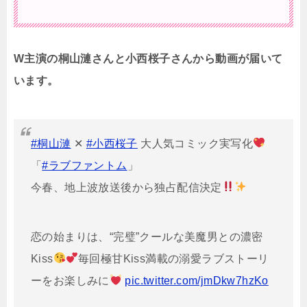
W主演の桐山漣さんと小西桜子さんから動画が届いて
います。
#桐山漣
✕
#小西桜子
大人気コミック実写化
「
#ラブファントム
」
今春、地上波放送後から独占配信決定
恋の始まりは、“完璧”クールな美魔男との濃密
Kiss
毎回極甘Kiss満載の溺愛ラブストーリ
ーをお楽しみに
pic.twitter.com/jmDkw7hzKo