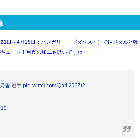
像
4月21日～4月28日：ハンガリー・ブダペスト）で銅メダルと獲
がキュート！写真の加工も良いですね！
帆乃香
選手
pic.twitter.com/Qa4I203Zt2
019