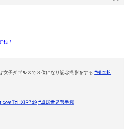
すね！
は女子ダブルスで３位になり記念撮影をする
#橋本帆
//t.co/eTzHXiR7d9
#卓球世界選手権