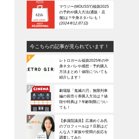
マウジー(MOUSSY)福袋2025
の予約や購入方法(通販・店
舗)は？中身ネタバレも！
2024年12月7日
今こちらの記事が見られています！
レトロガール福袋2025年の中
身ネタバレや感想・予約購入
方法まとめ！値段についても
紹介します！
劇場版「鬼滅の刃」無限列車
編の前売り券購入方法は？値
段や特典は？年齢制限につい
ても！
【参議院議員】広瀬めぐみ氏
のプロフィールは？旦那はど
んな人？家族や世間の反応を
調査してみた