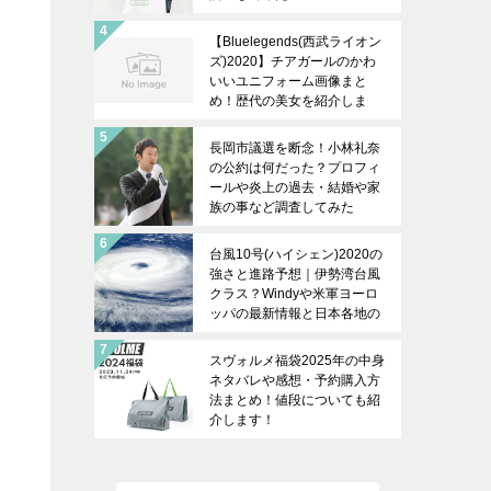
【Bluelegends(西武ライオン
ズ)2020】チアガールのかわ
いいユニフォーム画像まと
め！歴代の美女を紹介しま
す！
長岡市議選を断念！小林礼奈
の公約は何だった？プロフィ
ールや炎上の過去・結婚や家
族の事など調査してみた
台風10号(ハイシェン)2020の
強さと進路予想｜伊勢湾台風
クラス？Windyや米軍ヨーロ
ッパの最新情報と日本各地の
上陸時期は？
スヴォルメ福袋2025年の中身
ネタバレや感想・予約購入方
法まとめ！値段についても紹
介します！