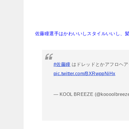
佐藤瞳選手はかわいいしスタイルいいし、
#佐藤瞳
はドレッドとかアフロヘア
pic.twitter.com/BXRwppNiHx
— KOOL BREEZE (@koooolbreez