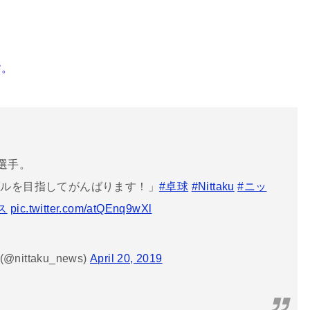
す。
選手。
ダルを目指してがんばります！」
#卓球
#Nittaku
#ニッ
ス
pic.twitter.com/atQEnq9wXl
nittaku_news)
April 20, 2019