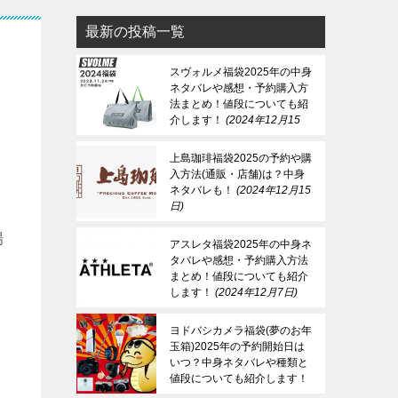
最新の投稿一覧
スヴォルメ福袋2025年の中身
ネタバレや感想・予約購入方
法まとめ！値段についても紹
介します！
2024年12月15
日
上島珈琲福袋2025の予約や購
入方法(通販・店舗)は？中身
ネタバレも！
2024年12月15
日
場
アスレタ福袋2025年の中身ネ
タバレや感想・予約購入方法
まとめ！値段についても紹介
します！
2024年12月7日
ヨドバシカメラ福袋(夢のお年
玉箱)2025年の予約開始日は
いつ？中身ネタバレや種類と
値段についても紹介します！
2024年12月7日