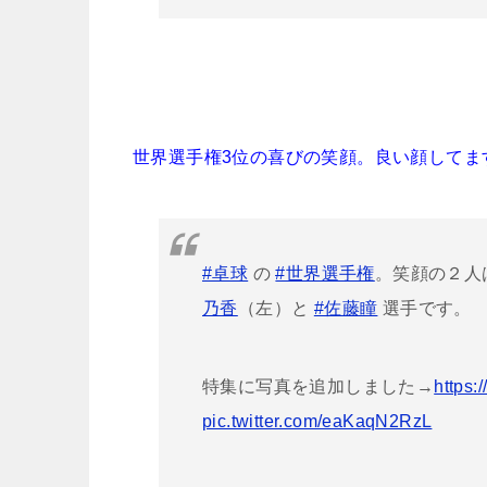
世界選手権3位の喜びの笑顔。良い顔してま
#卓球
の
#世界選手権
。笑顔の２人
乃香
（左）と
#佐藤瞳
選手です。
特集に写真を追加しました→
https:
pic.twitter.com/eaKaqN2RzL