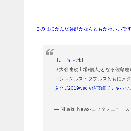
このはにかんだ笑顔がなんともかわいいで
【
#世界卓球
】
２大会連続出場(個人)となる佐藤瞳
「シングルス・ダブルスともにメ
タク
#2019wttc
#佐藤瞳
#ミキハウ
— Nittaku News-ニッタクニュース (@