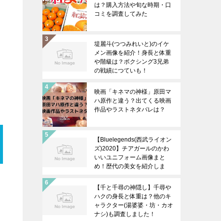
は？購入方法や旬な時期・口
コミを調査してみた
堤麗斗(つつみれいと)のイケ
メン画像を紹介！身長と体重
や階級は？ボクシング3兄弟
の戦績につていも！
映画「キネマの神様」原田マ
ハ原作と違う？出てくる映画
作品やラストネタバレは？
【Bluelegends(西武ライオン
ズ)2020】チアガールのかわ
いいユニフォーム画像まと
め！歴代の美女を紹介しま
す！
【千と千尋の神隠し】千尋や
ハクの身長と体重は？他のキ
ャラクター(湯婆婆・坊・カオ
ナシ)も調査しました！