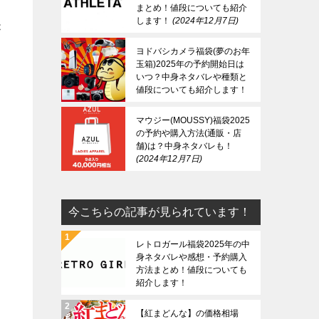
まとめ！値段についても紹介
します！
2024年12月7日
が
ヨドバシカメラ福袋(夢のお年
玉箱)2025年の予約開始日は
いつ？中身ネタバレや種類と
値段についても紹介します！
し
2024年12月7日
マウジー(MOUSSY)福袋2025
の予約や購入方法(通販・店
舗)は？中身ネタバレも！
2024年12月7日
今こちらの記事が見られています！
レトロガール福袋2025年の中
身ネタバレや感想・予約購入
方法まとめ！値段についても
紹介します！
【紅まどんな】の価格相場