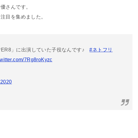
女優さんです。
な注目を集めました。
PER8」に出演していた子役なんです♪
#ネトフリ
twitter.com/7Rg8roKyzc
, 2020