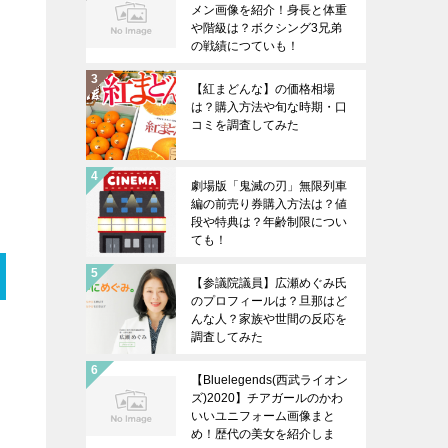
メン画像を紹介！身長と体重
や階級は？ボクシング3兄弟
の戦績につていも！
【紅まどんな】の価格相場
は？購入方法や旬な時期・口
コミを調査してみた
劇場版「鬼滅の刃」無限列車
編の前売り券購入方法は？値
段や特典は？年齢制限につい
ても！
【参議院議員】広瀬めぐみ氏
のプロフィールは？旦那はど
んな人？家族や世間の反応を
調査してみた
【Bluelegends(西武ライオン
ズ)2020】チアガールのかわ
いいユニフォーム画像まと
め！歴代の美女を紹介しま