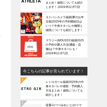
まとめ！値段についても紹介
します！
2024年12月7日
ま
ヨドバシカメラ福袋(夢のお年
玉箱)2025年の予約開始日は
いつ？中身ネタバレや種類と
値段についても紹介します！
し
2024年12月7日
マウジー(MOUSSY)福袋2025
の予約や購入方法(通販・店
舗)は？中身ネタバレも！
2024年12月7日
今こちらの記事が見られています！
レトロガール福袋2025年の中
身ネタバレや感想・予約購入
方法まとめ！値段についても
紹介します！
堤麗斗(つつみれいと)のイケ